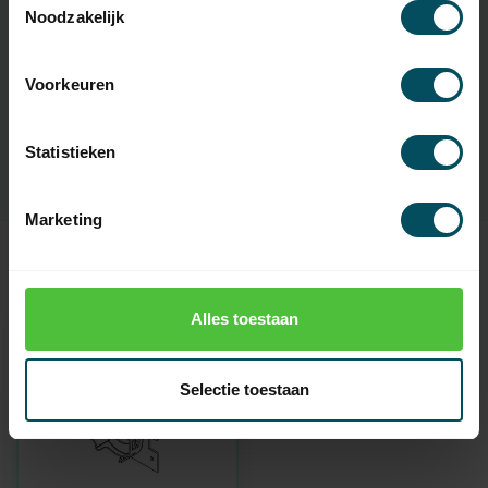
Noodzakelijk
Artikelnummer
3332
Voorkeuren
EAN Code
7432257397344
SKU
53510017
Statistieken
Marketing
Recent bekeken
Alles toestaan
Selectie toestaan