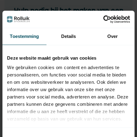
Hulp nodig bij het maken van een
keuze?
Neem contact op met een van onze medewerkers
Toestemming
Details
Over
Vraag het de expert
Deze website maakt gebruik van cookies
We gebruiken cookies om content en advertenties te
Gerelateerde producten
personaliseren, om functies voor social media te bieden
en om ons websiteverkeer te analyseren. Ook delen we
TypeError: Failed to fetch
informatie over uw gebruik van onze site met onze
https://www.rolluikonderdelen.nl/nl/merken/nice/motors
teunen-rolluikmotor/
partners voor social media, adverteren en analyse. Deze
partners kunnen deze gegevens combineren met andere
informatie die u aan ze heeft verstrekt of die ze hebben
verzameld op basis van uw gebruik van hun services.
Specificaties
Toestemmingsselectie