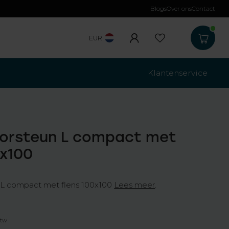
Blogs
Over ons
Contact
Gratis verzending
b
EUR
Klantenservice
torsteun L compact met
0x100
 L compact met flens 100x100
Lees meer
.
btw