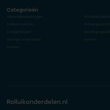
Categorieën
Afstandsbedieningen
Rolluikschakela
Rolluikmotoren
Ontvangers & 
Garagedeuren
Beveiligingsrol
Overige onderdelen
Horren
Merken
Rolluikonderdelen.nl