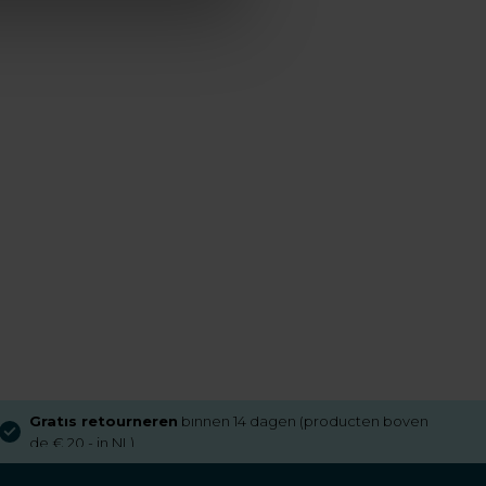
Gratis retourneren
binnen 14 dagen (producten boven
de € 20,- in NL)