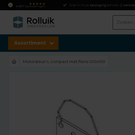
Snel in huis:
bezorging
binnen
2 werkd
4.457+
beoordelingen
Assortiment
Motorsteun L compact met flens 100x100