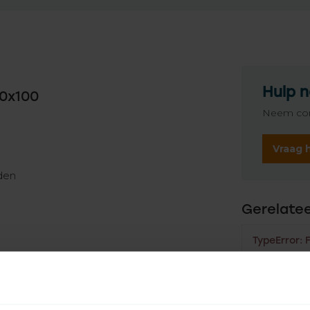
Hulp n
00x100
Neem con
Vraag 
den
Gerelate
TypeError: 
https://www
rolluikmotor