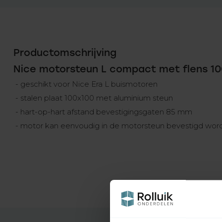
Productomschrijving
Nice motorsteun L compact met flens 1
- geschikt voor Nice Era L buismotoren
- stalen plaat 100x100 met aluminium steun
- hart-op-hart afstand bevestigingsgaten 85 mm
- motor kan eenvoudig in de motorsteun bevestigd wor