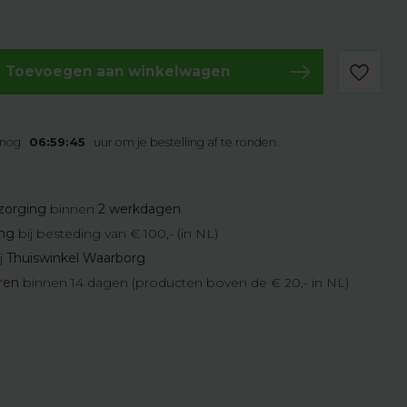
Toevoegen aan winkelwagen
 nog
06:59:45
uur om je bestelling af te ronden.
zorging
binnen
2 werkdagen
ing
bij besteding van € 100,- (in NL)
j
Thuiswinkel Waarborg
eren
binnen 14 dagen (producten boven de € 20,- in NL)