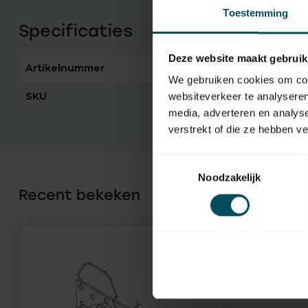
Toestemming
Specificaties
Deze website maakt gebruik
Artikelnummer
3983
We gebruiken cookies om cont
SKU
52.610.029
websiteverkeer te analyseren
media, adverteren en analys
verstrekt of die ze hebben v
Toestemmingsselectie
Noodzakelijk
Recent bekeken