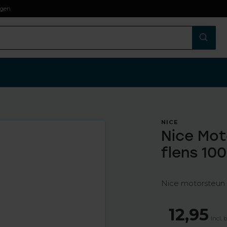
agen
NICE
Nice Mo
flens 10
Nice motorsteun
12,95
Incl. 