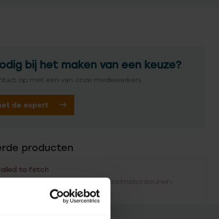
odig bij het maken van een keuze?
tact op met een van onze medewerkers
het de expert
erde producten
Failed to fetch
.rolluikonderdelen.nl/nl/merken/nice/motorsteunen-
/