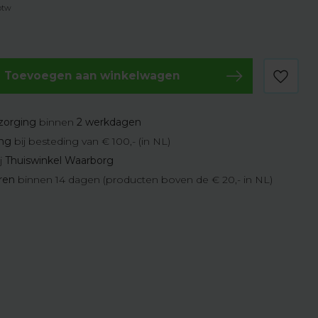
 btw
Toevoegen aan winkelwagen
zorging
binnen
2 werkdagen
ing
bij besteding van € 100,- (in NL)
j
Thuiswinkel Waarborg
eren
binnen 14 dagen (producten boven de € 20,- in NL)