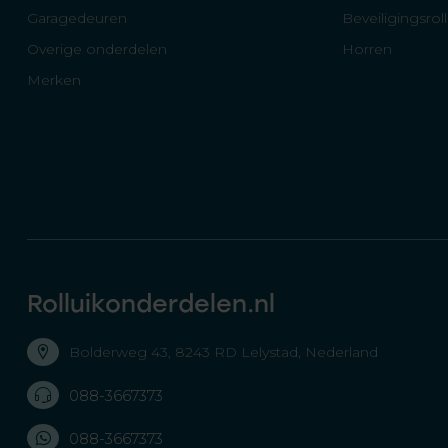
Garagedeuren
Beveiligingsrol
Overige onderdelen
Horren
Merken
Rolluikonderdelen.nl
Bolderweg 43, 8243 RD Lelystad, Nederland
088-3667373
088-3667373