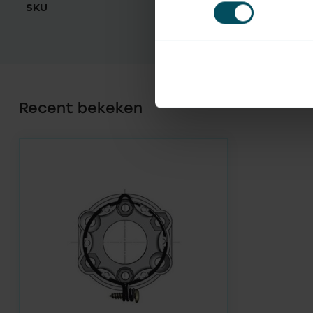
SKU
9910003
Recent bekeken