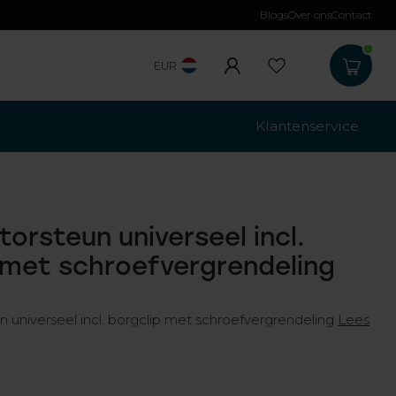
Blogs
Over ons
Contact
Gratis verzending
b
EUR
Klantenservice
orsteun universeel incl.
 met schroefvergrendeling
 universeel incl. borgclip met schroefvergrendeling
Lees