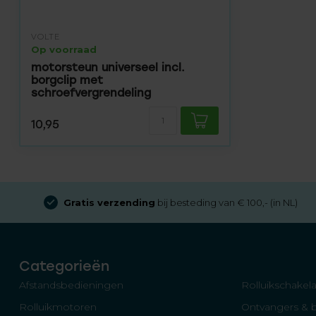
VOLTE
Op voorraad
motorsteun universeel incl.
borgclip met
schroefvergrendeling
10,95
Gratis verzending
bij besteding van € 100,- (in NL)
Categorieën
Afstandsbedieningen
Rolluikschakela
Rolluikmotoren
Ontvangers & 