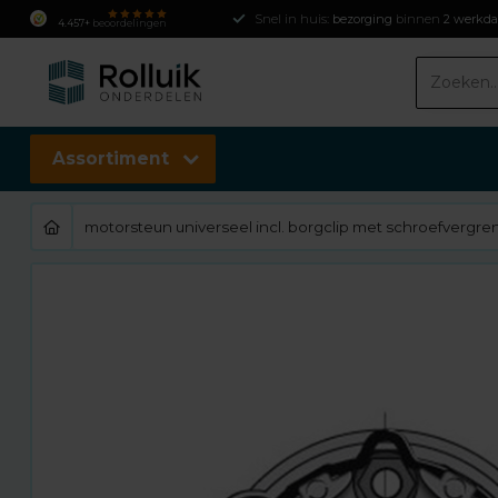
Snel in huis:
bezorging
binnen
2 werkd
4.457+
beoordelingen
Assortiment
motorsteun universeel incl. borgclip met schroefvergre