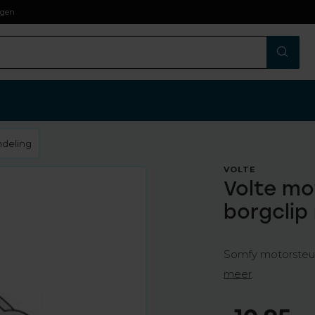
agen
ndeling
VOLTE
Volte mot
borgclip
Somfy motorsteun
meer
.