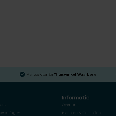
Aangesloten bij
Thuiswinkel Waarborg
Informatie
ars
Over ons
besturingen
Klachten & Geschillen