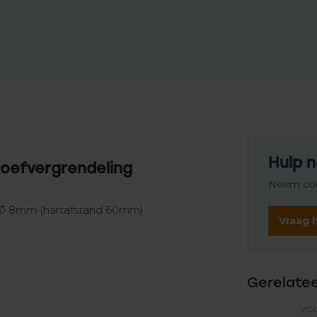
Hulp n
roefvergrendeling
Neem con
 Ø 8mm (hartafstand 60mm)
Vraag 
Gerelate
VO