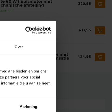
lte 60 WT buismotor met
320,95
chanische afstelling
voorraad
LTE
lte 60 RT buismotor met
413,95
integreerde ontvanger
voorraad
Over
LTE
lte 60 RT-A zonweringmotor met
424,95
tvanger en doekrekcompensatie
voorraad
 media te bieden en om ons
ze partners voor social
nformatie die u aan ze heeft
3264674802095
Marketing