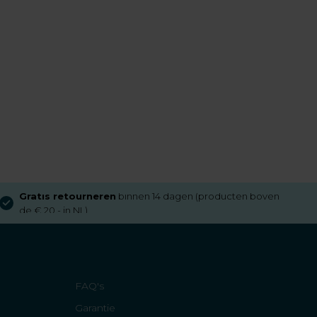
Gratis retourneren
binnen 14 dagen (producten boven
de € 20,- in NL)
FAQ's
Garantie