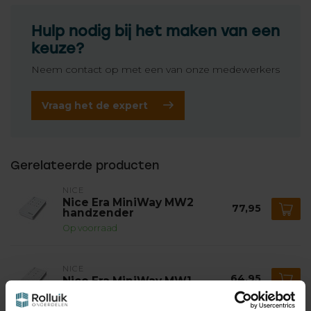
Hulp nodig bij het maken van een
keuze?
Neem contact op met een van onze medewerkers
Vraag het de expert
Gerelateerde producten
NICE
Nice Era MiniWay MW2
77,95
handzender
Op voorraad
NICE
64,95
Nice Era MiniWay MW1
handzender