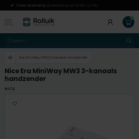
Gratis verzending
bij besteding van € 100,- (in NL)
MENU
Era MiniWay MW3 3-kanaals handzender
Nice Era MiniWay MW3 3-kanaals
handzender
NICE