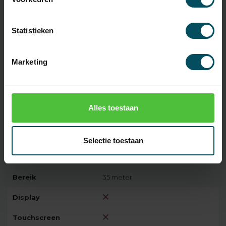
Materiaal
kunststof
Statistieken
Kleur
wit
Inclusief
Marketing
batterij(en)
Type Batterij
CR2032
Oplaadbare
Alles toestaan
batterij(en)
Codering
rolling code
Selectie toestaan
Introductie
2017
Bereik
35 meter
Display
Touchscreen