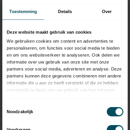
Toestemming
Details
Over
Specificaties
Deze website maakt gebruik van cookies
We gebruiken cookies om content en advertenties te
Artikelnummer
2436
personaliseren, om functies voor social media te bieden
en om ons websiteverkeer te analyseren. Ook delen we
EAN Code
7432257268248
informatie over uw gebruik van onze site met onze
partners voor social media, adverteren en analyse. Deze
SKU
MW3
partners kunnen deze gegevens combineren met andere
Type handzender
originele afstandsbediening
informatie die u aan ze heeft verstrekt of die ze hebben
verzameld op basis van uw gebruik van hun services.
Frequentie
433,92MHZ
Aantal kanalen
3
Toestemmingsselectie
Noodzakelijk
Afmetingen
43x80x11 mm
Gewicht
16 gram
Voorkeuren