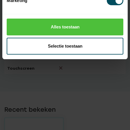
Marketing
Oplaadbare
batterij(en)
Codering
72 bit rolling code
Alles toestaan
Introductie
2017
Bereik
35 meter
Selectie toestaan
Display
Touchscreen
Recent bekeken