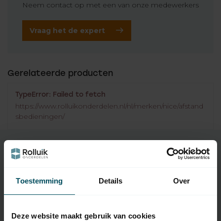
Neem contact op met een van onze medewerkers
Vraag het de expert
Gerelateerde producten
TypeError: Failed to fetch
https://www.rolluikonderdelen.nl/nl/merken/nice/afstand
sbedieningen/
Specificaties
Toestemming
Details
Over
Artikelnummer
2439
Deze website maakt gebruik van cookies