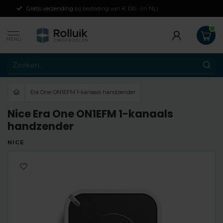
Gratis verzending
bij besteding van € 100,- (in NL)
MENU
Era One ON1EFM 1-kanaals handzender
Nice Era One ON1EFM 1-kanaals
handzender
NICE