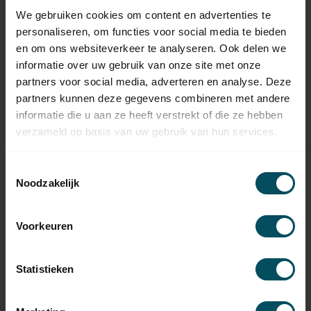
EAN Code
7432257268279
We gebruiken cookies om content en advertenties te
SKU
ON1EFM
personaliseren, om functies voor social media te bieden
en om ons websiteverkeer te analyseren. Ook delen we
Type handzender
originele afstandsbediening
informatie over uw gebruik van onze site met onze
partners voor social media, adverteren en analyse. Deze
Frequentie
868,46 MHz
partners kunnen deze gegevens combineren met andere
Aantal kanalen
1
informatie die u aan ze heeft verstrekt of die ze hebben
verzameld op basis van uw gebruik van hun services.
Afmetingen
44x55x10 mm
Toestemmingsselectie
Gewicht
11 gram
Noodzakelijk
Materiaal
kunststof
Kleur
zwart
Voorkeuren
Inclusief
batterij(en)
Statistieken
Type Batterij
CR2032