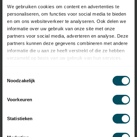
EAN Code
7432257269238
We gebruiken cookies om content en advertenties te
SKU
ON4EFM
personaliseren, om functies voor social media te bieden
en om ons websiteverkeer te analyseren. Ook delen we
Type handzender
originele afstandsbediening
informatie over uw gebruik van onze site met onze
partners voor social media, adverteren en analyse. Deze
Frequentie
868,46 MHz
partners kunnen deze gegevens combineren met andere
Aantal kanalen
4
informatie die u aan ze heeft verstrekt of die ze hebben
verzameld op basis van uw gebruik van hun services.
Afmetingen
44x55x10 mm
Toestemmingsselectie
Gewicht
11 gram
Noodzakelijk
Materiaal
kunststof
Kleur
zwart
Voorkeuren
Inclusief
batterij(en)
Statistieken
Type Batterij
CR2032