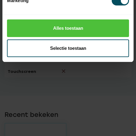
Marketing
Oplaadbare
batterij(en)
Codering
72 bit rolling code
Alles toestaan
Introductie
2017
Bereik
35 meter
Selectie toestaan
Display
Touchscreen
Recent bekeken