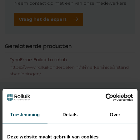
Neem contact op met een van onze medewerkers
Vraag het de expert
Gerelateerde producten
TypeError: Failed to fetch
https://www.rolluikonderdelen.nl/nl/merken/nice/afstand
sbedieningen/
Specificaties
Toestemming
Details
Over
Artikelnummer
2445
Deze website maakt gebruik van cookies