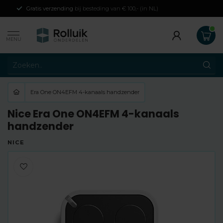
Gratis verzending
bij besteding van € 100,- (in NL)
MENU
Era One ON4EFM 4-kanaals handzender
Nice Era One ON4EFM 4-kanaals
handzender
NICE