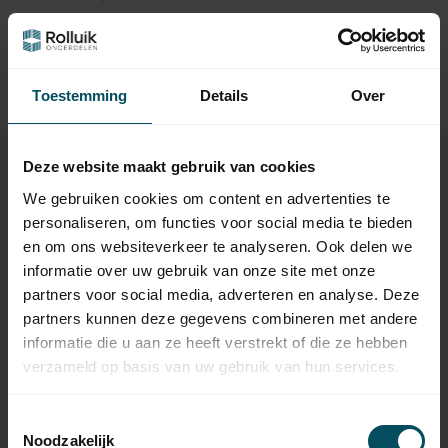
NICE
Nice Niceway Stone houder
29,95
voor handzender
Toestemming
Details
Over
Op voorraad
Deze website maakt gebruik van cookies
We gebruiken cookies om content en advertenties te
Specificaties
personaliseren, om functies voor social media te bieden
en om ons websiteverkeer te analyseren. Ook delen we
informatie over uw gebruik van onze site met onze
Artikelnummer
2661
partners voor social media, adverteren en analyse. Deze
partners kunnen deze gegevens combineren met andere
EAN Code
7432257288215
informatie die u aan ze heeft verstrekt of die ze hebben
SKU
WM004G
verzameld op basis van uw gebruik van hun services.
Type handzender
originele afstandsbediening
Toestemmingsselectie
Noodzakelijk
Frequentie
433,92 MHz