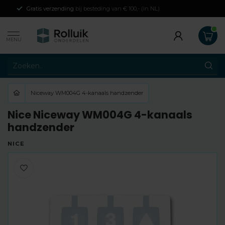
Gratis verzending
bij besteding van € 100,- (in NL)
MENU
Niceway WM004G 4-kanaals handzender
Nice Niceway WM004G 4-kanaals
handzender
NICE