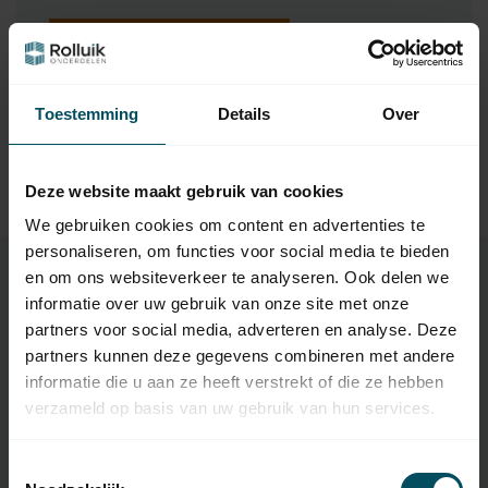
Vraag het de expert
Toestemming
Details
Over
Gerelateerde producten
TypeError: Failed to fetch
Deze website maakt gebruik van cookies
https://www.rolluikonderdelen.nl/nl/merken/somfy/
We gebruiken cookies om content en advertenties te
personaliseren, om functies voor social media te bieden
en om ons websiteverkeer te analyseren. Ook delen we
informatie over uw gebruik van onze site met onze
Specificaties
partners voor social media, adverteren en analyse. Deze
partners kunnen deze gegevens combineren met andere
informatie die u aan ze heeft verstrekt of die ze hebben
Artikelnummer
Obsolete
verzameld op basis van uw gebruik van hun services.
SKU
1800031
Toestemmingsselectie
Aantal knoppen
3