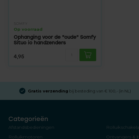
SOMFY
Op voorraad
Ophanging voor de "oude" Somfy
Situo io handzenders
4,95
Gratis verzending
bij besteding van € 100,- (in NL)
Categorieën
Afstandsbedieningen
Rolluikschakela
Rolluikmotoren
Ontvangers & 