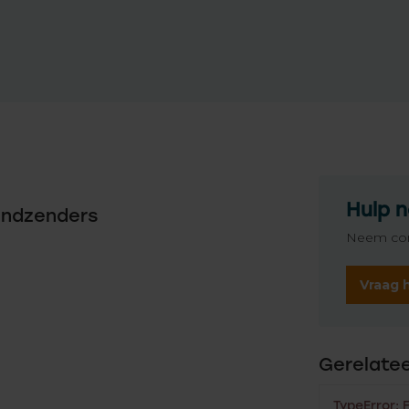
Hulp n
andzenders
Neem con
Vraag 
Gerelate
TypeError: 