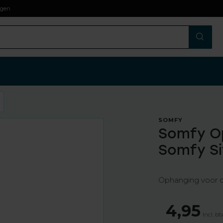
agen
SOMFY
Somfy Op
Somfy Si
Ophanging voor d
4,95
Incl. b