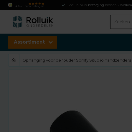
Snel in huis:
bezorging
binnen
2 werkd
4.457+
beoordelingen
Assortiment
Ophanging voor de "oude" Somfy Situo io handzenders