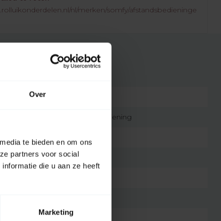
.rolluikonderdelen.nl/nl/merken/somfy/afstandsbedieninge
Over
7432257991955
originele afstandsbediening
nvt
 media te bieden en om ons
ze partners voor social
kunststof
nformatie die u aan ze heeft
nvt
Marketing