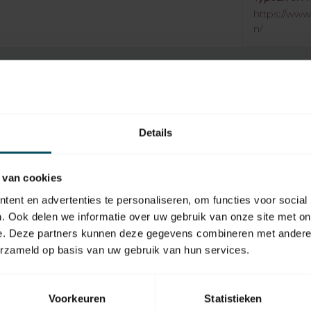
https://www
n/
Details
EAN Code
Type handzender
 van cookies
Aantal kanalen
ent en advertenties te personaliseren, om functies voor social
. Ook delen we informatie over uw gebruik van onze site met on
Materiaal
e. Deze partners kunnen deze gegevens combineren met andere i
Inclusief batterij(en)
erzameld op basis van uw gebruik van hun services.
Oplaadbare batterij(en)
Voorkeuren
Statistieken
Display