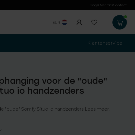
Blogs
Over ons
Contact
Gratis verzending
b
EUR
Klantenservice
hanging voor de "oude"
tuo io handzenders
e "oude" Somfy Situo io handzenders
Lees meer
.
tw