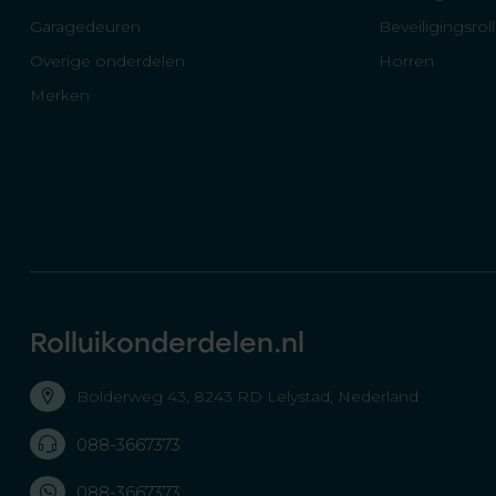
Garagedeuren
Beveiligingsrol
Overige onderdelen
Horren
Merken
Rolluikonderdelen.nl
Bolderweg 43, 8243 RD Lelystad, Nederland
088-3667373
088-3667373