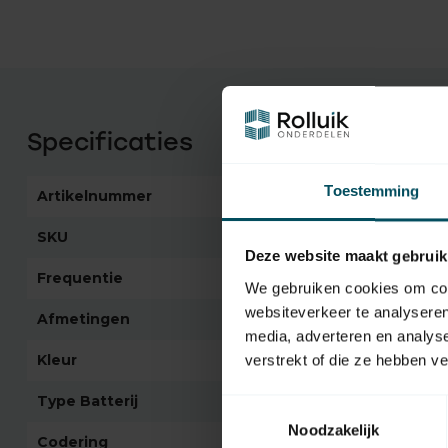
Specificaties
Toestemming
Artikelnummer
5608
SKU
9018883
Deze website maakt gebruik
Frequentie
nvt
We gebruiken cookies om cont
websiteverkeer te analyseren
Afmetingen
nvt
media, adverteren en analys
Kleur
wit
verstrekt of die ze hebben v
Type Batterij
CR2430
Toestemmingsselectie
Noodzakelijk
Codering
Radio RTS