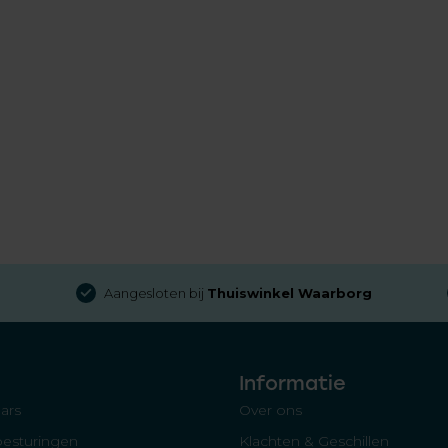
Aangesloten bij
Thuiswinkel Waarborg
Informatie
ars
Over ons
besturingen
Klachten & Geschillen