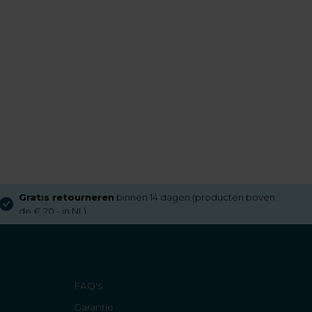
Gratis retourneren
binnen 14 dagen (producten boven
de € 20,- in NL)
FAQ's
Garantie