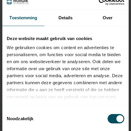
Hulp nodig bij het maken van een
keuze?
Toestemming
Details
Over
Neem contact op met een van onze medewerkers
Vraag het de expert
Deze website maakt gebruik van cookies
We gebruiken cookies om content en advertenties te
personaliseren, om functies voor social media te bieden
en om ons websiteverkeer te analyseren. Ook delen we
Gerelateerde producten
informatie over uw gebruik van onze site met onze
partners voor social media, adverteren en analyse. Deze
TypeError: Failed to fetch
https://www.rolluikonderdelen.nl/nl/overige-
partners kunnen deze gegevens combineren met andere
onderdelen/bandopwinders-en-
informatie die u aan ze heeft verstrekt of die ze hebben
toebehoren/optrekbanden/
verzameld op basis van uw gebruik van hun services.
Toestemmingsselectie
Noodzakelijk
Specificaties