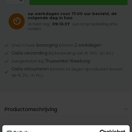
op werkdagen voor 17.00 uur besteld, de
volgende dag in huis
Je hebt nog
09:13:37
uur om je bestelling af te
ronden.
Snel in huis:
bezorging
binnen
2 werkdagen
Gratis verzending
bij besteding van € 100,- (in NL)
Aangesloten bij
Thuiswinkel Waarborg
Gratis retourneren
binnen 14 dagen (producten boven
de € 20,- in NL)
Productomschrijving