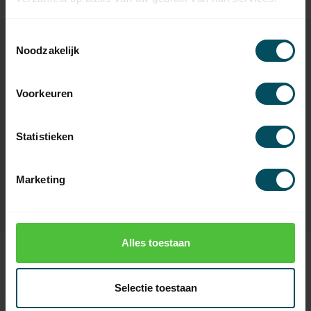
Toestemmingsselectie
Noodzakelijk
Specificaties
Voorkeuren
Artikelnummer
2206
Statistieken
EAN Code
7432257177144
SKU
15 75 02
Marketing
Alles toestaan
Recent bekeken
Selectie toestaan