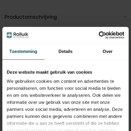
Productomschrijving
Hulp nodig bij het maken van een
Toestemming
Details
Over
keuze?
Neem contact op met een van onze medewerkers
Deze website maakt gebruik van cookies
Vraag het de expert
We gebruiken cookies om content en advertenties te
personaliseren, om functies voor social media te bieden
en om ons websiteverkeer te analyseren. Ook delen we
Gerelateerde producten
informatie over uw gebruik van onze site met onze
partners voor social media, adverteren en analyse. Deze
SELVE
partners kunnen deze gegevens combineren met andere
Selve Koordopwinder -
10,95
koordoproller 5 meter
informatie die u aan ze heeft verstrekt of die ze hebben
Op voorraad
verzameld op basis van uw gebruik van hun services.