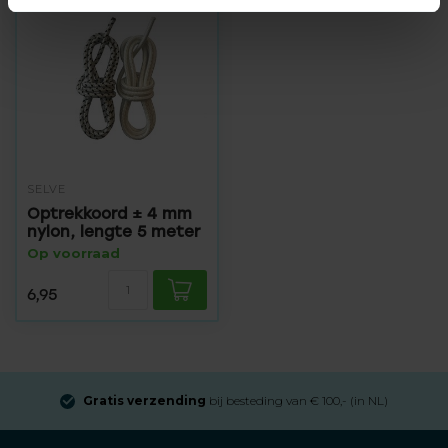
SELVE
Optrekkoord ± 4 mm
nylon, lengte 5 meter
Op voorraad
6,95
Gratis verzending
bij besteding van € 100,- (in NL)