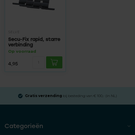
SELVE
Secu-Fix rapid, starre
verbinding
Op voorraad
4,95
€ 100,- (in NL)
Aangesloten bij
Thuiswinkel Waarb
Categorieën