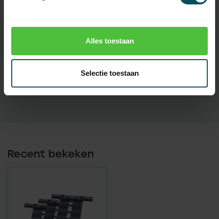
Specificaties
Alles toestaan
Artikelnummer
4967
EAN Code
7432257770789
Selectie toestaan
SKU
289310
Recent bekeken