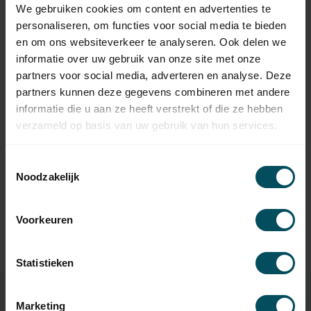
Somfy Oximo 50 WT
161,95
We gebruiken cookies om content en advertenties te
rolluikmotor
personaliseren, om functies voor social media te bieden
Op voorraad
en om ons websiteverkeer te analyseren. Ook delen we
informatie over uw gebruik van onze site met onze
SOMFY
Somfy Oximo 50 RTS
partners voor social media, adverteren en analyse. Deze
215,95
rolluikmotor
partners kunnen deze gegevens combineren met andere
Niet op voorraad
informatie die u aan ze heeft verstrekt of die ze hebben
verzameld op basis van uw gebruik van hun services.
SOMFY
Somfy Ilmo 50 WT
154,95
rolluikmotor
Toestemmingsselectie
Op voorraad
Noodzakelijk
SOMFY
Voorkeuren
Somfy RS100 io
219,95
fluisterstille rolluikmotor
Op voorraad
Statistieken
Marketing