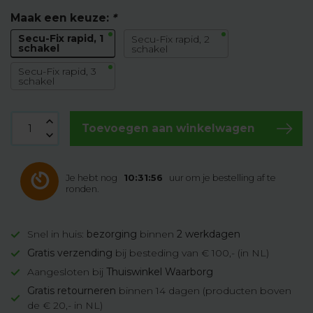
Maak een keuze:
*
Secu-Fix rapid, 1
Secu-Fix rapid, 2
schakel
schakel
Secu-Fix rapid, 3
schakel
Toevoegen aan winkelwagen
Je hebt nog
10:31:56
uur om je bestelling af te
ronden.
Snel in huis:
bezorging
binnen
2 werkdagen
Gratis verzending
bij besteding van € 100,- (in NL)
Aangesloten bij
Thuiswinkel Waarborg
Gratis retourneren
binnen 14 dagen (producten boven
de € 20,- in NL)