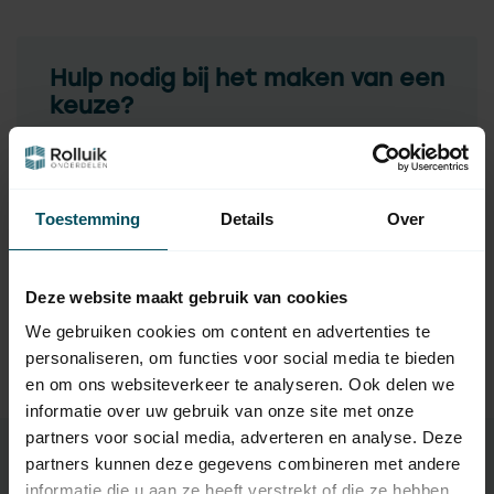
Hulp nodig bij het maken van een
keuze?
Neem contact op met een van onze medewerkers
Vraag het de expert
Toestemming
Details
Over
Gerelateerde producten
Deze website maakt gebruik van cookies
We gebruiken cookies om content en advertenties te
TypeError: Failed to fetch
personaliseren, om functies voor social media te bieden
https://www.rolluikonderdelen.nl/nl/merken/tedsen/rollui
en om ons websiteverkeer te analyseren. Ook delen we
kbesturingen/
informatie over uw gebruik van onze site met onze
partners voor social media, adverteren en analyse. Deze
partners kunnen deze gegevens combineren met andere
informatie die u aan ze heeft verstrekt of die ze hebben