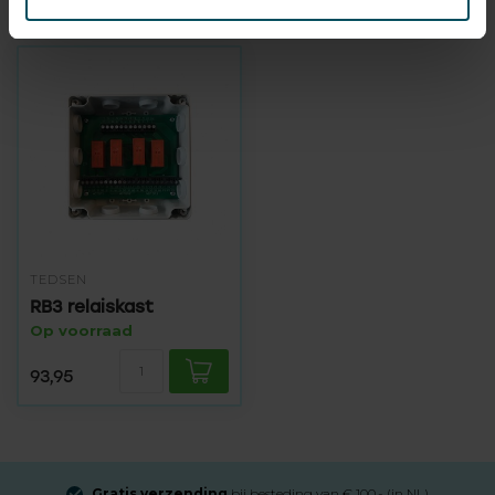
Recent bekeken
TEDSEN
RB3 relaiskast
Op voorraad
93,95
Gratis verzending
bij besteding van € 100,- (in NL)