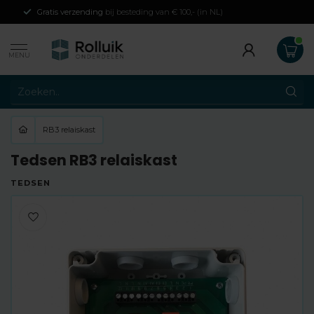
Gratis verzending
bij besteding van € 100,- (in NL)
MENU
RB3 relaiskast
Tedsen RB3 relaiskast
TEDSEN