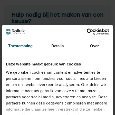
Hulp nodig bij het maken van een
keuze?
Neem contact op met een van onze medewerkers
Vraag het de expert
Toestemming
Details
Over
Gerelateerde producten
Deze website maakt gebruik van cookies
We gebruiken cookies om content en advertenties te
HÖRMANN
Hörmann Bovenrolhouder
personaliseren, om functies voor social media te bieden
33,95
serie 20 met loopwiel
en om ons websiteverkeer te analyseren. Ook delen we
Op voorraad
informatie over uw gebruik van onze site met onze
partners voor social media, adverteren en analyse. Deze
HUISMERK
partners kunnen deze gegevens combineren met andere
Huismerk Deurparker 6,3x25
0,25
mm
informatie die u aan ze heeft verstrekt of die ze hebben
Op voorraad