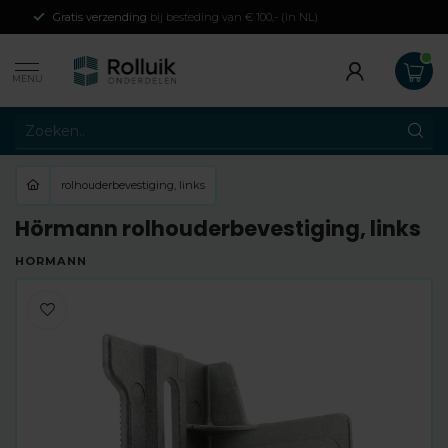
Gratis verzending
bij besteding van € 100,- (in NL)
MENU
rolhouderbevestiging, links
Hörmann rolhouderbevestiging, links
HÖRMANN