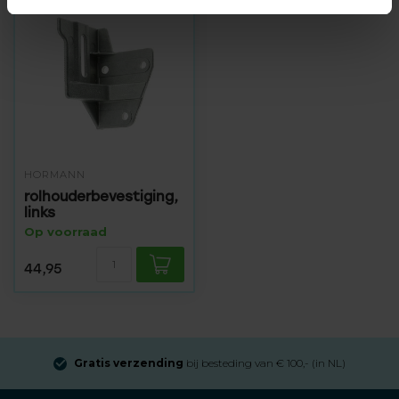
HÖRMANN
rolhouderbevestiging,
links
Op voorraad
44,95
Gratis verzending
bij besteding van € 100,- (in NL)