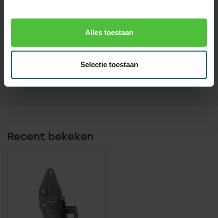
Artikelnummer
4391
Alles toestaan
EAN Code
7432257390338
Selectie toestaan
SKU
3094120
Recent bekeken