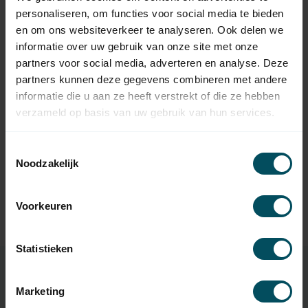
Op voorraad
personaliseren, om functies voor social media te bieden
en om ons websiteverkeer te analyseren. Ook delen we
informatie over uw gebruik van onze site met onze
HÖRMANN
Hörmann loopwiel met
partners voor social media, adverteren en analyse. Deze
23,95
glijlager en afstandsbus
partners kunnen deze gegevens combineren met andere
Op voorraad
informatie die u aan ze heeft verstrekt of die ze hebben
verzameld op basis van uw gebruik van hun services.
HUISMERK
Huismerk Platkop bout
0,35
M8x16
Toestemmingsselectie
Op voorraad
Noodzakelijk
HUISMERK
Huismerk M8 flensmoer
Voorkeuren
0,30
Op voorraad
Statistieken
Marketing
Specificaties