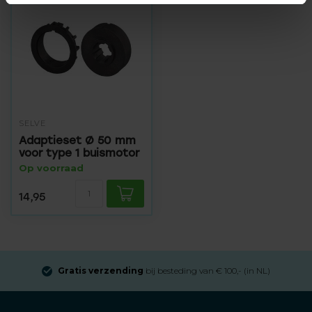
SELVE
Adaptieset Ø 50 mm
voor type 1 buismotor
Op voorraad
14,95
Gratis verzending
bij besteding van € 100,- (in NL)