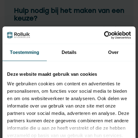
Hulp nodig bij het maken van een
keuze?
Neem contact op met een van onze medewerkers
Vraag het de expert
Toestemming
Details
Over
Gerelateerde producten
Deze website maakt gebruik van cookies
We gebruiken cookies om content en advertenties te
TypeError: Failed to fetch
https://www.rolluikonderdelen.nl/nl/merken/selve/adapti
personaliseren, om functies voor social media te bieden
esets-rolluikmotor/type-1-vanaf-40-mm-t-m-13-nm-5/
en om ons websiteverkeer te analyseren. Ook delen we
informatie over uw gebruik van onze site met onze
partners voor social media, adverteren en analyse. Deze
partners kunnen deze gegevens combineren met andere
informatie die u aan ze heeft verstrekt of die ze hebben
Specificaties
verzameld op basis van uw gebruik van hun services.