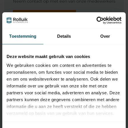
Neem contact op met een van onze medewerkers
Vraag het de expert
Toestemming
Details
Over
Gerelateerde producten
TypeError: Failed to fetch
Deze website maakt gebruik van cookies
https://www.rolluikonderdelen.nl/nl/merken/selve/adapti
We gebruiken cookies om content en advertenties te
esets-rolluikmotor/type-2-vanaf-50-mm-6-t-m-50-nm-6/
personaliseren, om functies voor social media te bieden
en om ons websiteverkeer te analyseren. Ook delen we
informatie over uw gebruik van onze site met onze
partners voor social media, adverteren en analyse. Deze
Specificaties
partners kunnen deze gegevens combineren met andere
informatie die u aan ze heeft verstrekt of die ze hebben
verzameld op basis van uw gebruik van hun services.
Artikelnummer
1889
EAN Code
7432257081014