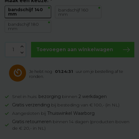
Maak een keuze:
*
bandschijf 140
bandschijf 160
mm
mm
bandschijf 180
mm
Toevoegen aan winkelwagen
Je hebt nog
01:24:30
uur om je bestelling af te
ronden.
Snel in huis:
bezorging
binnen
2 werkdagen
Gratis verzending
bij besteding van € 100,- (in NL)
Aangesloten bij
Thuiswinkel Waarborg
Gratis retourneren
binnen 14 dagen (producten boven
de € 20,- in NL)