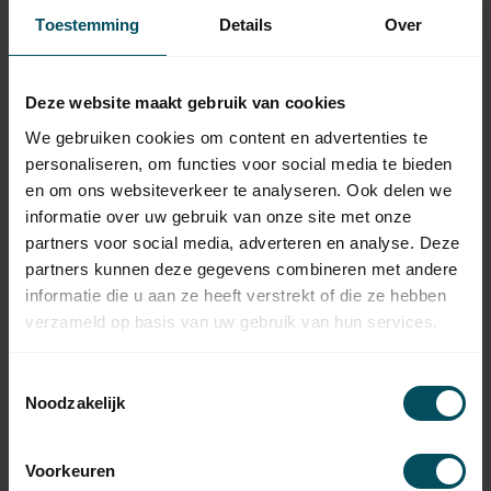
bandvertrager
Toestemming
Details
Over
Op voorraad
SELVE
Deze website maakt gebruik van cookies
Selve asprop 8 kant 40
aluminium tbv
6,95
We gebruiken cookies om content en advertenties te
bandvertrager
personaliseren, om functies voor social media te bieden
Op voorraad
en om ons websiteverkeer te analyseren. Ook delen we
informatie over uw gebruik van onze site met onze
SELVE
partners voor social media, adverteren en analyse. Deze
3,50
Selve asprop 8 kant 40
kunststof tbv bandvertrager
partners kunnen deze gegevens combineren met andere
informatie die u aan ze heeft verstrekt of die ze hebben
verzameld op basis van uw gebruik van hun services.
SELVE
Selve Bandvertrager
4,95
bevestigingsset
Toestemmingsselectie
Op voorraad
Noodzakelijk
SELVE
Selve Bandvertrager 1:3, 35
Voorkeuren
41,95
kg trekkracht