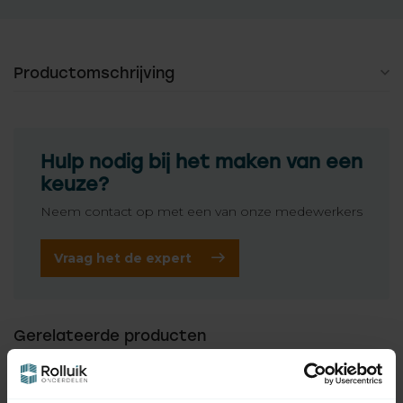
Productomschrijving
Hulp nodig bij het maken van een
keuze?
Neem contact op met een van onze medewerkers
Vraag het de expert
Gerelateerde producten
SELVE
Selve asprop 8 kant 60
aluminium tbv
12,50