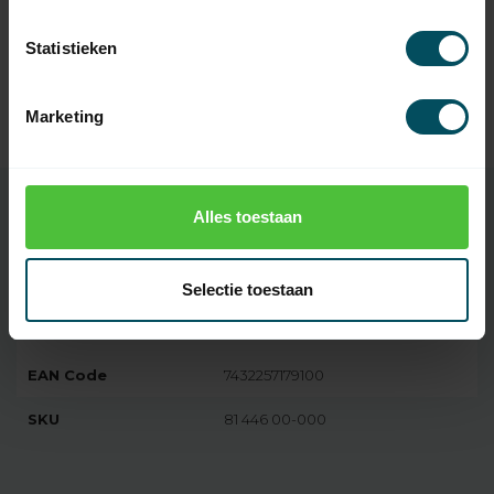
Op voorraad
Statistieken
SELVE
Selve Bandvertrager 1:2, 30
41,95
kg trekkracht
Marketing
Op voorraad
Alles toestaan
Specificaties
Selectie toestaan
Artikelnummer
1920
EAN Code
7432257179100
SKU
81 446 00-000