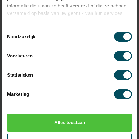
informatie die u aan ze heeft verstrekt of die ze hebben
SELVE
verzameld op basis van uw gebruik van hun services.
Selve Koordgeleider met
5,95
stalen wiel
Op voorraad
Toestemmingsselectie
Noodzakelijk
Voorkeuren
Specificaties
Statistieken
Artikelnummer
2098
Marketing
EAN Code
7432257097091
SKU
17 60 01
Alles toestaan