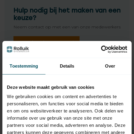
Hulp nodig bij het maken van een
keuze?
Neem contact op met een van onze medewerkers
Vraag het de expert
Toestemming
Details
Over
Gerelateerde producten
SELVE
Selve Koordopwinder -
10,95
Deze website maakt gebruik van cookies
koordoproller 5 meter
Op voorraad
We gebruiken cookies om content en advertenties te
personaliseren, om functies voor social media te bieden
en om ons websiteverkeer te analyseren. Ook delen we
SELVE
Selve Kunststof handgreep
informatie over uw gebruik van onze site met onze
5,95
voor optrekband of koord
partners voor social media, adverteren en analyse. Deze
Op voorraad
partners kunnen deze gegevens combineren met andere