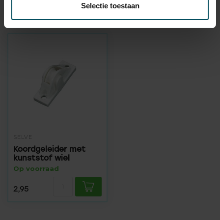
Selectie toestaan
Recent bekeken
SELVE
Koordgeleider met
kunststof wiel
Op voorraad
2,95