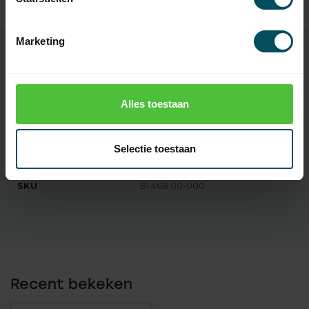
Op voorraad
Marketing
Specificaties
Alles toestaan
Artikelnummer
2225
Selectie toestaan
EAN Code
7432257178189
SKU
81 468 00-000
Recent bekeken