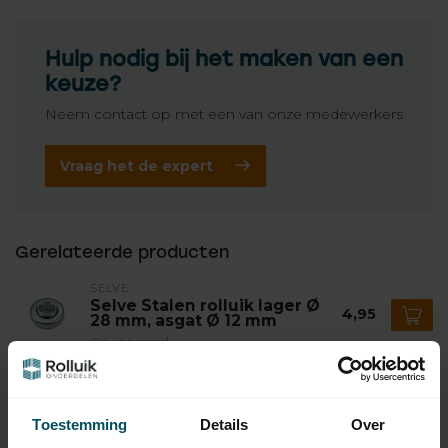
Hulp nodig bij het maken van een
keuze?
Neem contact op met een van onze medewerkers
Vraag het de expert
Gerelateerde producten
SELVE
Selve Stalen rolluik lager Ø
4,95
28 mm, asgat Ø 12 mm
Op voorraad
SELVE
Selve Stalen precisie lager
6,95
Toestemming
Details
Over
Ø 28 mm, asgat Ø 12 mm