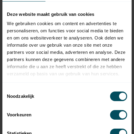
Op voorraad
Deze website maakt gebruik van cookies
SELVE
Selve Kunststof lagerprop 8
We gebruiken cookies om content en advertenties te
kant 40 tbv SW40
4,95
bandschijf
personaliseren, om functies voor social media te bieden
Op voorraad
en om ons websiteverkeer te analyseren. Ook delen we
informatie over uw gebruik van onze site met onze
partners voor social media, adverteren en analyse. Deze
SELVE
Selve Kunststof lagerprop 8
partners kunnen deze gegevens combineren met andere
4,95
kant 50 tbv SW40 bandschijf
informatie die u aan ze heeft verstrekt of die ze hebben
Op voorraad
verzameld op basis van uw gebruik van hun services.
SELVE
Selve Kunststof lagerprop 8
Toestemmingsselectie
kant 60 tbv SW40
4,95
Noodzakelijk
bandschijf
Op voorraad
Voorkeuren
SELVE
Selve Kunststof lagerprop 8
4,95
kant 60
Statistieken