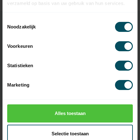
Op voorraad
verzameld op basis van uw gebruik van hun services.
Toestemmingsselectie
Noodzakelijk
Specificaties
Voorkeuren
Artikelnummer
1400
Statistieken
EAN Code
3264986124489
SKU
11 414 22-000
Marketing
Alles toestaan
Recent bekeken
Selectie toestaan