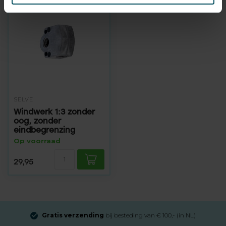
SELVE
Windwerk 1:3 zonder
oog, zonder
eindbegrenzing
Op voorraad
29,95
Gratis verzending
bij besteding van € 100,- (in NL)