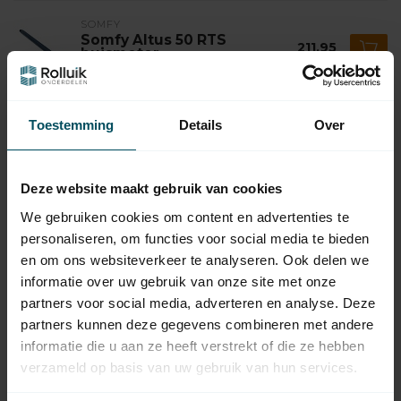
SOMFY
Somfy Altus 50 RTS
211,95
buismotor
Op voorraad
SOMFY
Toestemming
Details
Over
Somfy Oximo 50 RTS
215,95
rolluikmotor
Niet op voorraad
Deze website maakt gebruik van cookies
SOMFY
We gebruiken cookies om content en advertenties te
Somfy Altus RS50 io
199,95
personaliseren, om functies voor social media te bieden
rolluikmotor
en om ons websiteverkeer te analyseren. Ook delen we
Op voorraad
informatie over uw gebruik van onze site met onze
partners voor social media, adverteren en analyse. Deze
SOMFY
Somfy RS100 io
partners kunnen deze gegevens combineren met andere
219,95
fluisterstille rolluikmotor
informatie die u aan ze heeft verstrekt of die ze hebben
Op voorraad
verzameld op basis van uw gebruik van hun services.