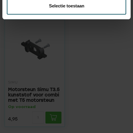
Selectie toestaan
Recent bekeken
SIMU
Motorsteun Simu T3.5
kunststof voor combi
met T5 motorsteun
Op voorraad
4,95