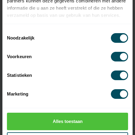
Op voorraad
partners kunnen deze gegevens combineren met andere
informatie die u aan ze heeft verstrekt of die ze hebben
verzameld op basis van uw gebruik van hun services.
Toestemmingsselectie
Specificaties
Noodzakelijk
Artikelnummer
1755
Voorkeuren
EAN Code
3265337547780
Statistieken
SKU
9016981
tbv buismotor
Simu T3.5 en Somfy LT40
Marketing
Materiaal
kunststof
Alles toestaan