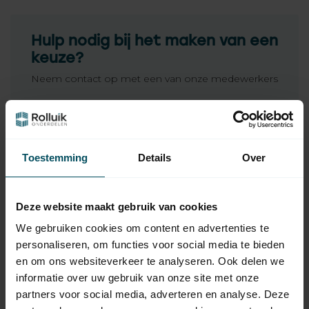
Hulp nodig bij het maken van een
keuze?
Neem contact op met een van onze medewerkers
Vraag het de expert
Toestemming
Details
Over
Gerelateerde producten
SIMU
Deze website maakt gebruik van cookies
Simu T3.5 buismotor voor
135,95
screens en rolluiken
We gebruiken cookies om content en advertenties te
Op voorraad
personaliseren, om functies voor social media te bieden
en om ons websiteverkeer te analyseren. Ook delen we
SIMU
informatie over uw gebruik van onze site met onze
Simu Motorsteun Simu T5
4,95
universeel
partners voor social media, adverteren en analyse. Deze