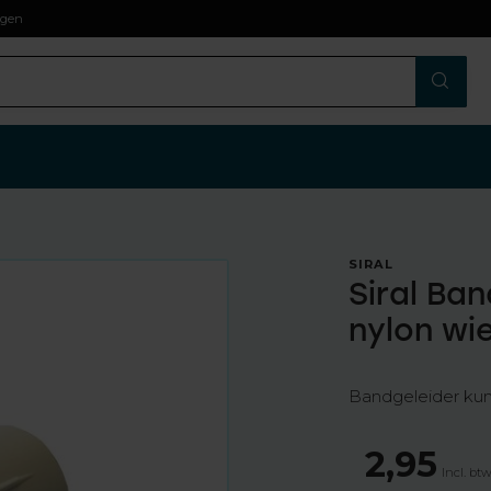
agen
SIRAL
Siral Ba
nylon wie
Bandgeleider kun
2,95
Incl. bt