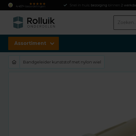
Snel in huis:
bezorging
binnen
2 werkd
4.457+
beoordelingen
Assortiment
Bandgeleider kunststof met nylon wiel