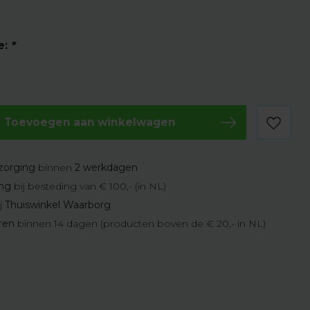
e:
*
Toevoegen aan winkelwagen
zorging
binnen
2 werkdagen
ing
bij besteding van € 100,- (in NL)
j
Thuiswinkel Waarborg
eren
binnen 14 dagen (producten boven de € 20,- in NL)