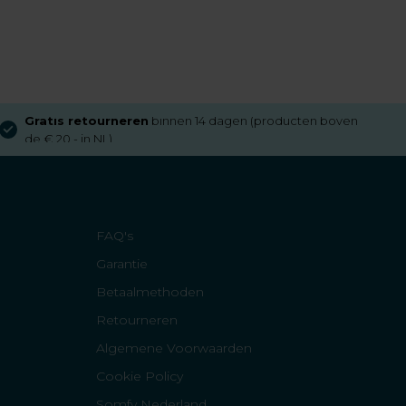
Gratis retourneren
binnen 14 dagen (producten boven
de € 20,- in NL)
FAQ's
Garantie
Betaalmethoden
Retourneren
Algemene Voorwaarden
Cookie Policy
Somfy Nederland