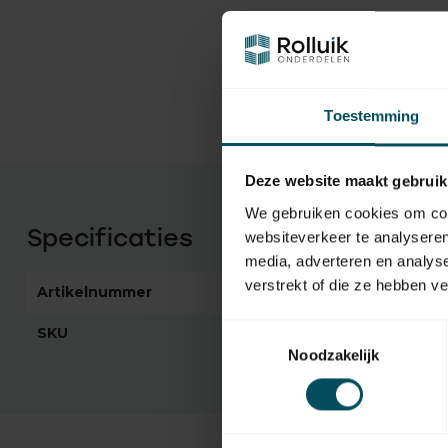
Toestemming
Deze website maakt gebruik
We gebruiken cookies om cont
Specificaties
websiteverkeer te analyseren
media, adverteren en analys
verstrekt of die ze hebben v
Artikelnummer
1366
Toestemmingsselectie
SKU
650
Noodzakelijk