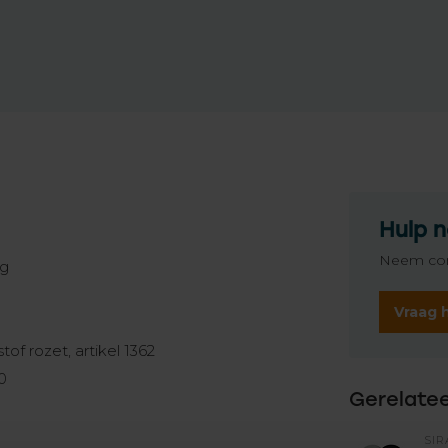
Hulp n
Neem con
ng
Vraag 
of rozet, artikel 1362
0
Gerelate
SIR