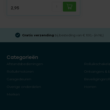
2,95
Gratis verzending
bij besteding van € 100,- (in NL)
Categorieën
Afstandsbedieningen
Rolluikschakela
Rolluikmotoren
Ontvangers & 
Garagedeuren
Beveiligingsrol
Overige onderdelen
Horren
Merken