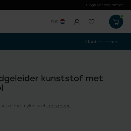
Blogs
Over ons
Contact
Gratis verzending
b
EUR
Klantenservice
ndgeleider kunststof met
l
ststof met nylon wiel
Lees meer
.
w