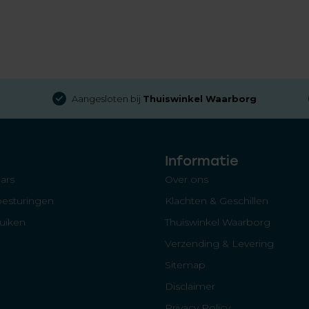
Aangesloten bij
Thuiswinkel Waarborg
Informatie
ars
Over ons
besturingen
Klachten & Geschillen
luiken
Thuiswinkel Waarborg
Verzending & Levering
Sitemap
Disclaimer
Privacy Policy