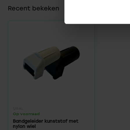
Recent bekeken
SIRAL
Op voorraad
Bandgeleider kunststof met
nylon wiel