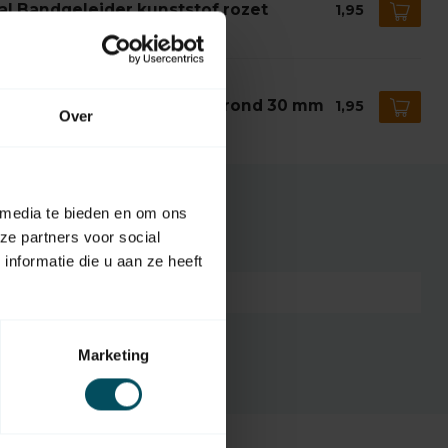
ral Bandgeleider kunststof rozet
1,95
voorraad
AL
ral Bandgeleider kunststof rond 30 mm
1,95
Over
voorraad
 media te bieden en om ons
ze partners voor social
nformatie die u aan ze heeft
7432257772752
Marketing