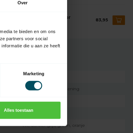
Over
MFY
mfy Izymo io ontvanger voor
83,95
lichting (aan/uit)
voorraad
 media te bieden en om ons
ze partners voor social
nformatie die u aan ze heeft
Marketing
7432257680606
originele afstandsbediening
1 kanaal
Alles toestaan
45 gram
Wit, donker grijs, groen, oranje