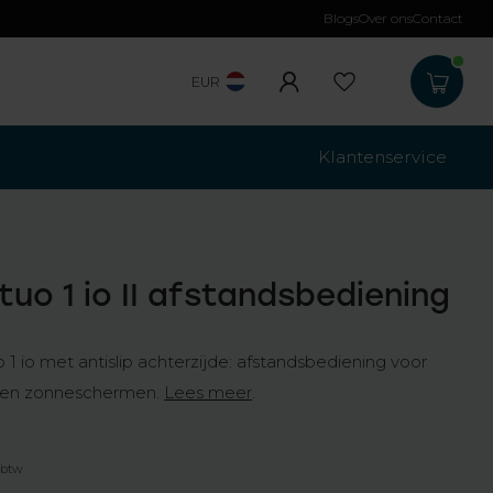
Blogs
Over ons
Contact
Gratis verzending
b
EUR
Klantenservice
tuo 1 io II afstandsbediening
1 io met antislip achterzijde: afstandsbediening voor
en en zonneschermen.
Lees meer
.
. btw