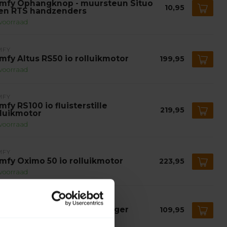
mfy Ophangknop - muursteun Situo
10,95
 en RTS handzenders
voorraad
MFY
mfy Altus RS50 io rolluikmotor
199,95
voorraad
MFY
mfy RS100 io fluisterstille
219,95
lluikmotor
voorraad
MFY
mfy Oximo 50 io rolluikmotor
223,95
voorraad
MFY
mfy Izymo io rolluik ontvanger
109,95
voorraad