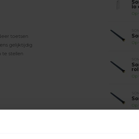
So
io
Op 
SO
So
Neer toetsen
Op 
ns gelijktijdig
 te stellen
SO
So
ro
Op 
SO
So
Op 
ti-slip achterzijde
SO
So
Op 