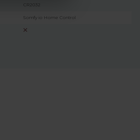
CR2032
Somfy io Home Control