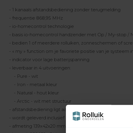
- 1 kanaals afstandsbediening zonder terugmelding
- frequentie 868,95 MHz
- io-homecontrol technologie
- basis io-homecontrol handzender met Op / My-stop / 
- bedien 1 of meerdere rolluiken, zonneschermen of scree
- « my » function om je favoriete positie van je systeem in
- indicator voor lage batterijspanning
- leverbaar in 4 uitvoeringen:
- Pure - wit
- Iron - metaal kleur
- Natural - hout kleur
- Arctic - wit met structuur
- afstandsbediening ligt aangenaam in de hand door de an
- wordt geleverd inclusief handige wandhouder
- afmeting 139x42x20 mm