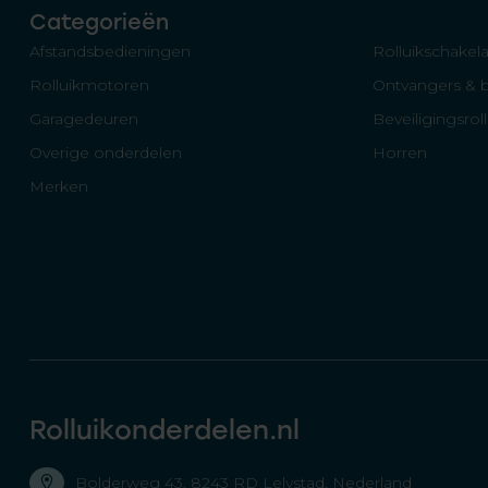
Categorieën
Afstandsbedieningen
Rolluikschakela
Rolluikmotoren
Ontvangers & 
Garagedeuren
Beveiligingsrol
Overige onderdelen
Horren
Merken
Rolluikonderdelen.nl
Bolderweg 43, 8243 RD Lelystad, Nederland