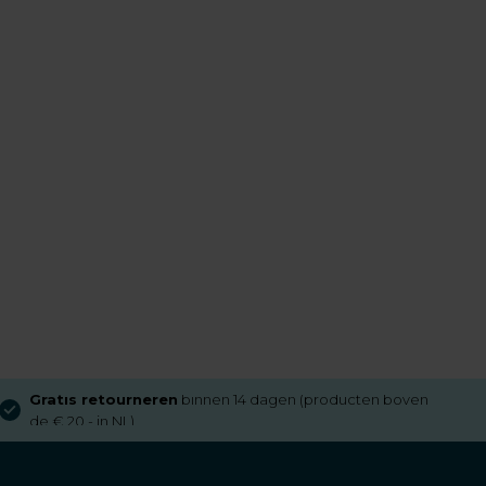
Gratis retourneren
binnen 14 dagen (producten boven
de € 20,- in NL)