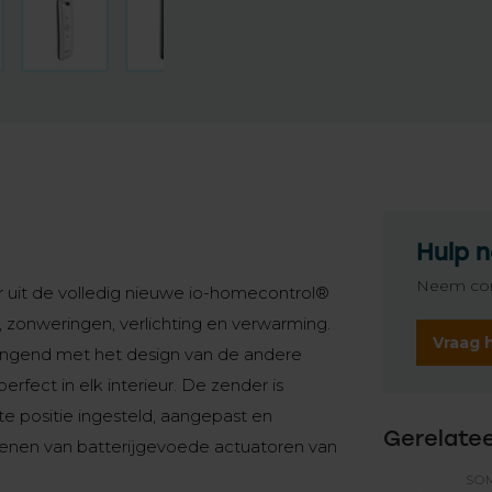
Hulp n
Neem con
r uit de volledig nieuwe io-homecontrol®
n, zonweringen, verlichting en verwarming.
Vraag 
ngend met het design van de andere
fect in elk interieur. De zender is
e positie ingesteld, aangepast en
Gerelate
nen van batterijgevoede actuatoren van
SO