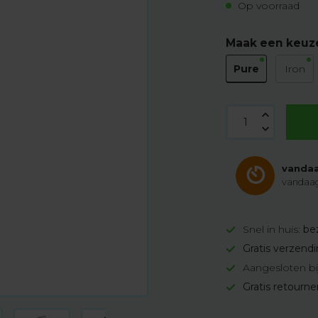
Op voorraad
Maak een keuz
Pure
Iron
vandaa
vandaag
Snel in huis:
be
Gratis verzend
Aangesloten bi
Gratis retourn