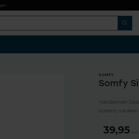
agen
SOMFY
Somfy Si
Handzender Situo 
screens, rolluik
39,95
Incl