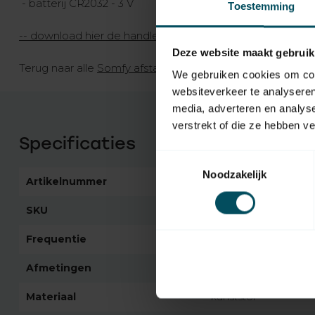
- batterij CR2032 - 3 V
Toestemming
-- download hier de handleiding Somfy Situo 1 io II handz
Deze website maakt gebruik
Terug naar alle
Somfy afstandsbedieningen >>
We gebruiken cookies om cont
websiteverkeer te analyseren
media, adverteren en analys
verstrekt of die ze hebben v
Specificaties
Toestemmingsselectie
Noodzakelijk
Artikelnummer
4270
SKU
1870313
Frequentie
868 Mhz
Afmetingen
139x42x16 mm (hxbxd
Materiaal
kunststof