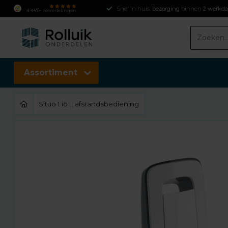
Snel in huis:
bezorging
binnen
2 werkd
4.457+
beoordelingen
Assortiment
Situo 1 io II afstandsbediening