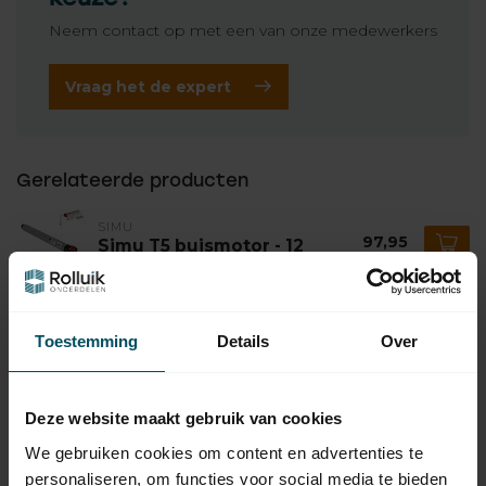
Neem contact op met een van onze medewerkers
Vraag het de expert
Gerelateerde producten
SIMU
97,95
Simu T5 buismotor - 12
omw/min
SOMFY
Toestemming
Somfy Sunea 50 io
Details
Over
235,95
zonweringmotor
Op voorraad
Deze website maakt gebruik van cookies
SOMFY
We gebruiken cookies om content en advertenties te
Somfy RS100 io
219,95
fluisterstille rolluikmotor
personaliseren, om functies voor social media te bieden