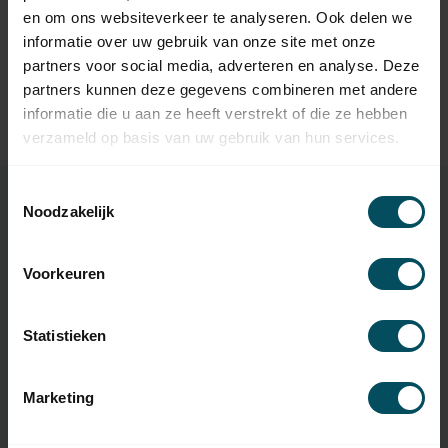
Op voorraad
en om ons websiteverkeer te analyseren. Ook delen we
informatie over uw gebruik van onze site met onze
SOMFY
partners voor social media, adverteren en analyse. Deze
Somfy RDO CSI LT50
partners kunnen deze gegevens combineren met andere
buismotor met
249,95
noodhandbediening
informatie die u aan ze heeft verstrekt of die ze hebben
Op voorraad
verzameld op basis van uw gebruik van hun services.
Toestemmingsselectie
Noodzakelijk
Specificaties
Voorkeuren
Artikelnummer
2208
Statistieken
EAN Code
7432257176185
SKU
9707034 + 9751005
Marketing
tbv buismotor
Simu T5, Somfy LT50 & Somfy