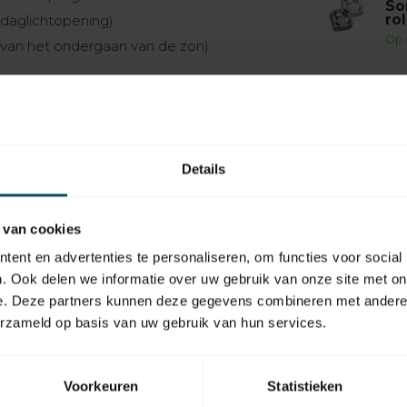
So
ro
 daglichtopening)
Op 
van het ondergaan van de zon)
ndaard Somfy buismotoren of meerdere WT-
Details
 van cookies
ent en advertenties te personaliseren, om functies voor social
. Ook delen we informatie over uw gebruik van onze site met on
e. Deze partners kunnen deze gegevens combineren met andere i
erzameld op basis van uw gebruik van hun services.
SKU
Kleur
Voorkeuren
Statistieken
Materiaal