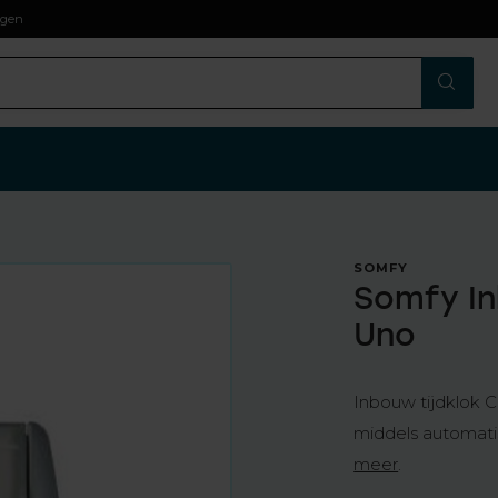
agen
SOMFY
Somfy In
Uno
Inbouw tijdklok C
middels automatis
meer
.