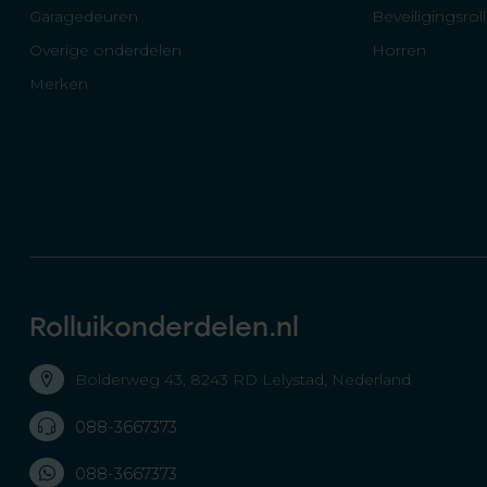
Garagedeuren
Beveiligingsrol
Overige onderdelen
Horren
Merken
Rolluikonderdelen.nl
Bolderweg 43, 8243 RD Lelystad, Nederland
088-3667373
088-3667373