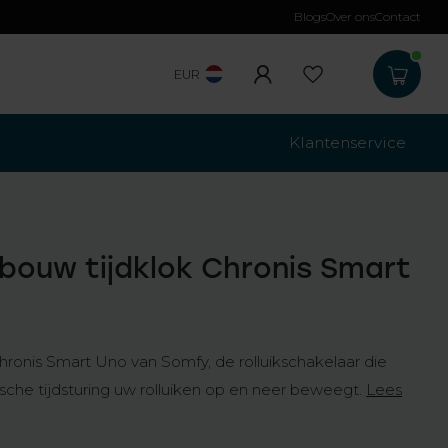
Blogs
Over ons
Contact
Gratis verzending
b
EUR
Klantenservice
bouw tijdklok Chronis Smart
hronis Smart Uno van Somfy, de rolluikschakelaar die
che tijdsturing uw rolluiken op en neer beweegt.
Lees