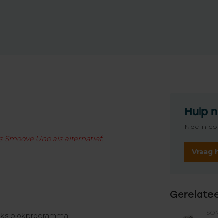
Hulp n
Neem con
is Smoove Uno
als alternatief.
Vraag 
Gerelate
SO
lijks blokprogramma