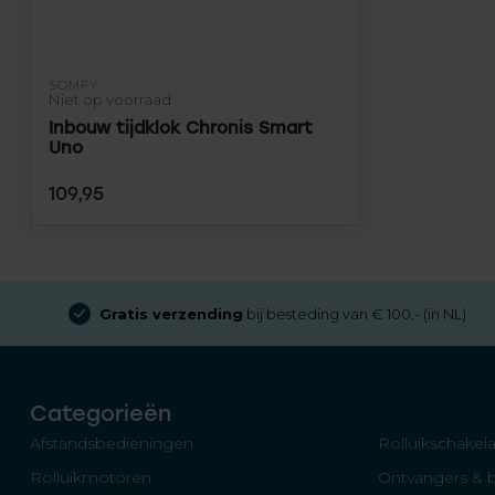
SOMFY
Niet op voorraad
Inbouw tijdklok Chronis Smart
Uno
109,95
Gratis verzending
bij besteding van € 100,- (in NL)
Categorieën
Afstandsbedieningen
Rolluikschakela
Rolluikmotoren
Ontvangers & 