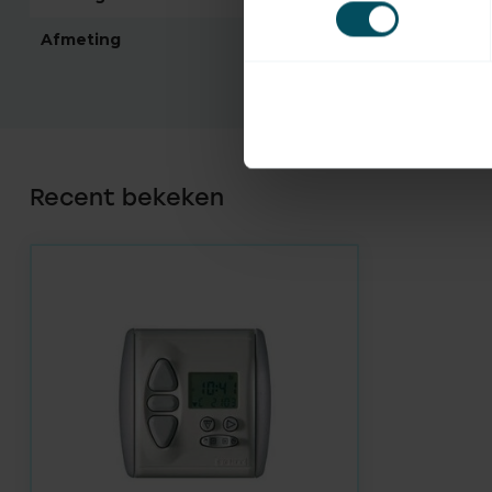
Afmeting
80x80x17
Recent bekeken