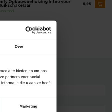
mfy Opbouwbehuizing Inteo voor
5,95
lluikschakelaar
voorraad
Over
 media te bieden en om ons
ze partners voor social
nformatie die u aan ze heeft
1805281
wit/grijs
Marketing
Kunststof