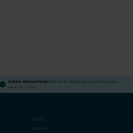
Gratis retourneren
binnen 14 dagen (producten boven
de € 20,- in NL)
FAQ's
Garantie