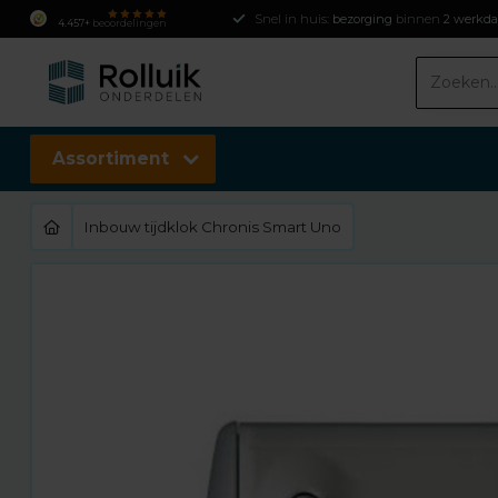
Snel in huis:
bezorging
binnen
2 werkd
4.457+
beoordelingen
Assortiment
Inbouw tijdklok Chronis Smart Uno