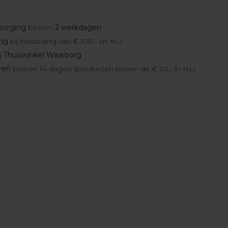
zorging
binnen
2 werkdagen
ing
bij besteding van € 100,- (in NL)
j
Thuiswinkel Waarborg
eren
binnen 14 dagen (producten boven de € 20,- in NL)