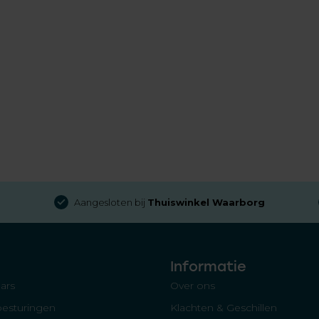
Aangesloten bij
Thuiswinkel Waarborg
Informatie
ars
Over ons
besturingen
Klachten & Geschillen