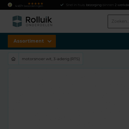
Snel in huis:
bezorging
binnen
2 werkd
4.457+
beoordelingen
Assortiment
motorsnoer wit, 3-aderig (RTS)