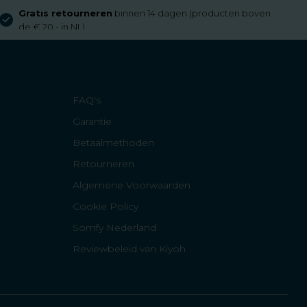
Gratis retourneren
binnen 14 dagen (producten boven
de € 20,- in NL)
FAQ's
Garantie
Betaalmethoden
Retourneren
Algemene Voorwaarden
Cookie Policy
Somfy Nederland
Reviewbeleid van Kiyoh