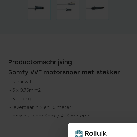
Productomschrijving
Somfy VVF motorsnoer met stekker
- kleur wit
- 3 x 0,75mm2
- 3-aderig
- leverbaar in 5 en 10 meter
- geschikt voor Somfy RTS motoren