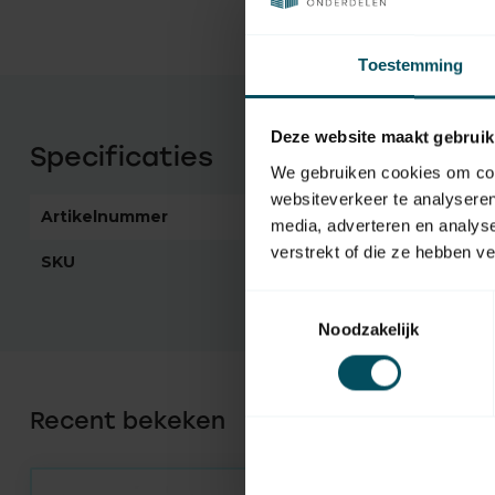
Toestemming
Deze website maakt gebruik
Specificaties
We gebruiken cookies om cont
websiteverkeer te analyseren
Artikelnummer
2525
media, adverteren en analys
verstrekt of die ze hebben v
SKU
9001648
Toestemmingsselectie
Noodzakelijk
Recent bekeken