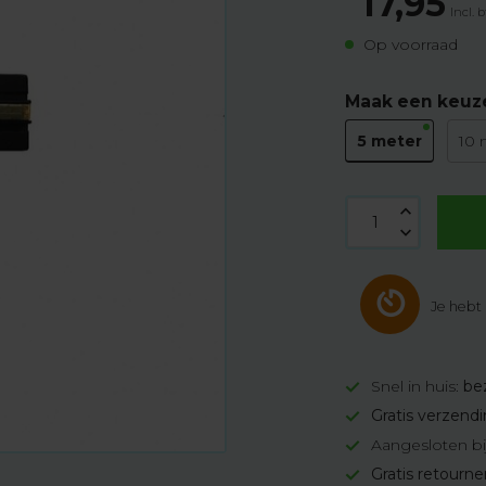
17,95
Incl. 
Op voorraad
Maak een keuz
5 meter
10 
Je hebt
Snel in huis:
be
Gratis verzend
Aangesloten bi
Gratis retourn