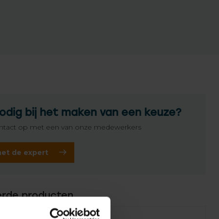
odig bij het maken van een keuze?
tact op met een van onze medewerkers
het de expert
erde producten
Failed to fetch