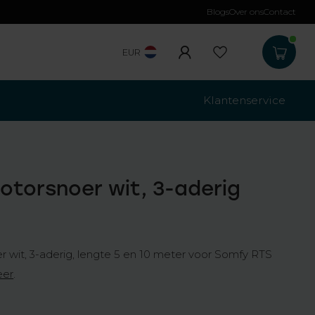
Blogs
Over ons
Contact
Gratis verzending
b
EUR
Klantenservice
torsnoer wit, 3-aderig
 wit, 3-aderig, lengte 5 en 10 meter voor Somfy RTS
eer
.