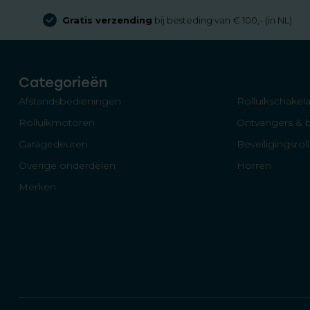
Gratis verzending
bij besteding van € 100,- (in NL)
Categorieën
Afstandsbedieningen
Rolluikschakela
Rolluikmotoren
Ontvangers & 
Garagedeuren
Beveiligingsrol
Overige onderdelen
Horren
Merken