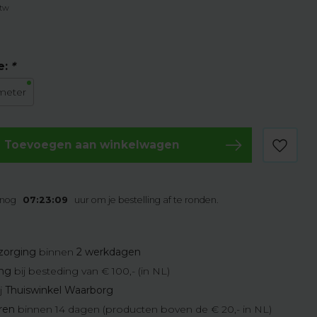
btw
e:
*
meter
Toevoegen aan winkelwagen
 nog
07:23:08
uur om je bestelling af te ronden.
zorging
binnen
2 werkdagen
ing
bij besteding van € 100,- (in NL)
j
Thuiswinkel Waarborg
eren
binnen 14 dagen (producten boven de € 20,- in NL)