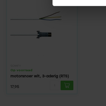
SOMFY
Op voorraad
motorsnoer wit, 3-aderig (RTS)
17,95