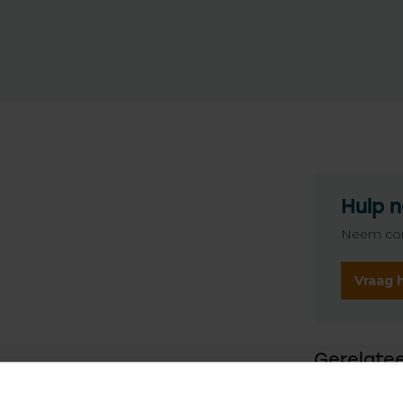
Hulp n
Neem con
Vraag 
Gerelate
TypeError: 