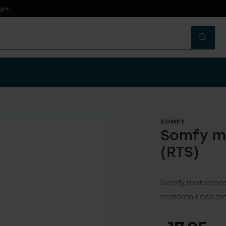
agen
SOMFY
Somfy mo
(RTS)
Somfy motorsnoer
motoren
Lees m