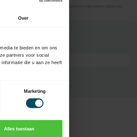
.rolluikonderdelen.nl/nl/rolluikmotoren/onderdelen/diverse-
/
Over
 media te bieden en om ons
ze partners voor social
7432257276236
nformatie die u aan ze heeft
Marketing
Alles toestaan