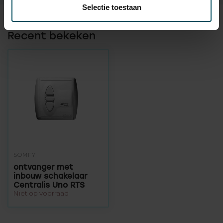
Selectie toestaan
Recent bekeken
SOMFY
ontvanger met
inbouw schakelaar
Centralis Uno RTS
Niet op voorraad