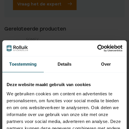
Vraag het de expert
Gerelateerde producten
SOMFY
Somfy Opbouwbehuizing
5,95
Inteo voor rolluikschakelaar
Op voorraad
Toestemming
Details
Over
SOMFY
39,95
Somfy Situo 1 RTS Pure II
afstandsbediening
36,95
Deze website maakt gebruik van cookies
Op voorraad
We gebruiken cookies om content en advertenties te
personaliseren, om functies voor social media te bieden
SOMFY
Somfy Situo 5 RTS Pure II
en om ons websiteverkeer te analyseren. Ook delen we
68,95
afstandsbediening
informatie over uw gebruik van onze site met onze
Op voorraad
partners voor social media, adverteren en analyse. Deze
partners kunnen deze gegevens combineren met andere