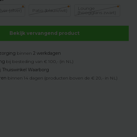
Lounge
ilver (zilver)
Patio (blauw/wit)
(hoogglans zwart)
Bekijk vervangend product
zorging
binnen
2 werkdagen
ing
bij besteding van € 100,- (in NL)
j
Thuiswinkel Waarborg
eren
binnen 14 dagen (producten boven de € 20,- in NL)