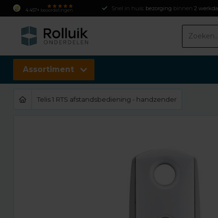
4.457+
beoordelingen
Assortiment
Telis 1 RTS afstandsbediening - handzender