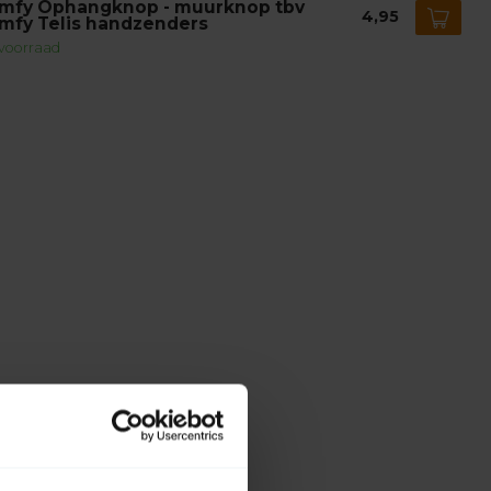
mfy Ophangknop - muurknop tbv
4,95
mfy Telis handzenders
voorraad