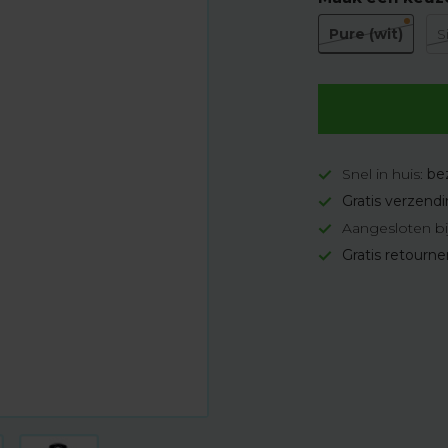
Pure (wit)
S
Snel in huis:
be
Gratis verzend
Aangesloten bi
Gratis retourn