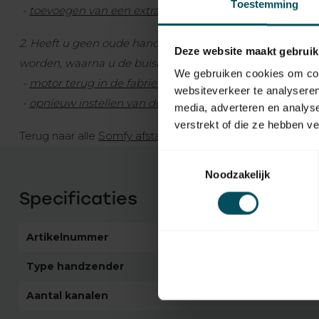
Toestemming
-
toevoegen van een extra Somfy RTS-zender
2. Heeft u geen oude handzender, dan zal de motor terug
Deze website maakt gebruik
worden, waarna u de buismotor opnieuw kan instellen e
We gebruiken cookies om cont
-
motor terug in de fabrieksinstelling zetten
websiteverkeer te analyseren
-
opnieuw instellen van de Somfy RTS buismotor
media, adverteren en analys
verstrekt of die ze hebben v
Terug naar alle
Somfy afstandsbedieningen >>
Toestemmingsselectie
Noodzakelijk
Specificaties
Artikelnummer
Obsolete
Type handzender
originele afstandsbe
Aantal kanalen
1 kanaal