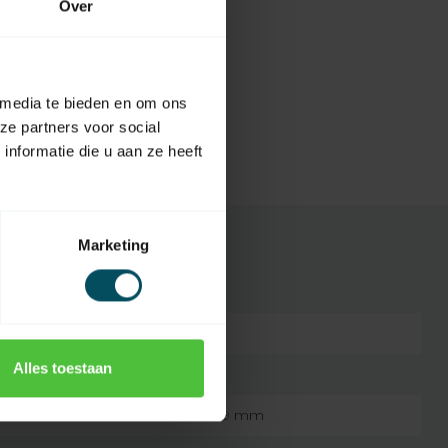
Over
 media te bieden en om ons
ze partners voor social
nformatie die u aan ze heeft
Marketing
1810630
Alles toestaan
433,42
134 x 41 mm & 145 x 49 mm