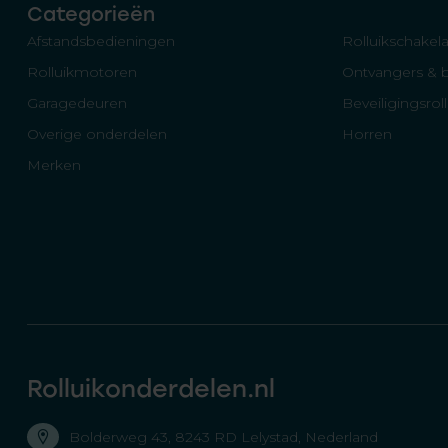
Categorieën
Afstandsbedieningen
Rolluikschakela
Rolluikmotoren
Ontvangers & 
Garagedeuren
Beveiligingsrol
Overige onderdelen
Horren
Merken
Rolluikonderdelen.nl
Bolderweg 43, 8243 RD Lelystad, Nederland