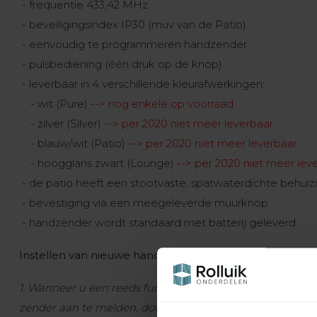
- frequentie 433,42 MHz
- beveiligingsindex IP30 (muv van de Patio)
- eenvoudig te programmeren handzender
- pulsbediening (één druk op de knop)
- leverbaar in 4 verschillende kleurafwerkingen:
- wit (Pure)
--> nog enkele op voorraad
- zilver (Silver)
--> per 2020 niet meer leverbaar
- blauw/wit (Patio)
--> per 2020 niet meer leverbaar
- hoogglans zwart (Lounge)
--> per 2020 niet meer lev
- de patio heeft een stootvaste, spatwaterdichte behuiz
- bevestiging via een meegeleverde muurknop
- handzender wordt standaard met batterij geleverd
Instellen van nieuwe handzender op een Somfy RTS b
1. Wanneer u een reeds functionerende handzender hee
zender aan te melden, download hier de handleiding hoe