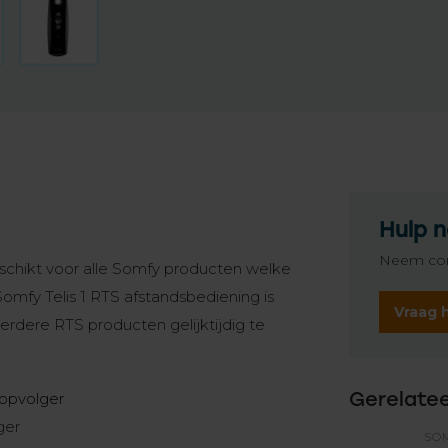
Hulp n
Neem con
schikt voor alle Somfy producten welke
omfy Telis 1 RTS afstandsbediening is
Vraag 
rdere RTS producten gelijktijdig te
Gerelate
 opvolger
ger
SO