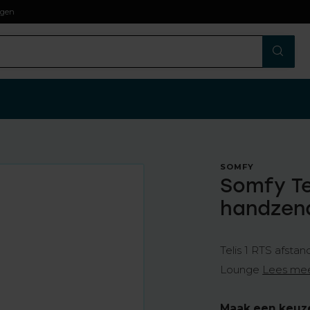
Snel in huis:
bezorging
binnen
2 werkdagen
SOMFY
Somfy Te
handzen
Telis 1 RTS afstan
Lounge
Lees me
Maak een keuz