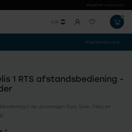
Blogs
Over ons
Contact
EUR
Klantenservice
lis 1 RTS afstandsbediening -
der
dsbediening in de uitvoeringen Pure, Silver, Patio en
er
.
e:
*