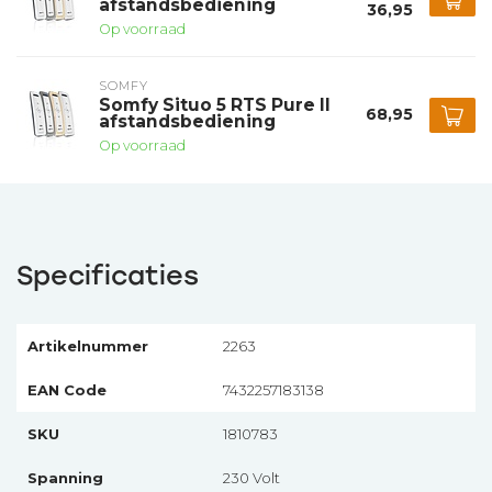
afstandsbediening
36,95
Op voorraad
SOMFY
Somfy Situo 5 RTS Pure II
68,95
afstandsbediening
Op voorraad
Specificaties
Artikelnummer
2263
EAN Code
7432257183138
SKU
1810783
Spanning
230 Volt