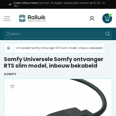
Gratis retourneren
binnen 14 dagen (producten boven de € 20,- in
NL)
MENU
Universele Somfy ontvanger RTS slim model, inbouw bekabeld
Somfy Universele Somfy ontvanger
RTS slim model, inbouw bekabeld
SOMFY