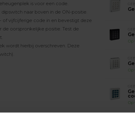
 geheugenplek is voor een code.
GE
Ge
 dipswitch naar boven in de ON-positie.
of vijfcijferige code in en bevestigt deze
 de oorspronkelijke positie. Test de
GE
Ge
t.
Op 
 wordt hierbij overschreven. Deze
witch).
GE
Ge
Op 
GE
Ge
co
Op 
GE
Ge
Ge
Op 