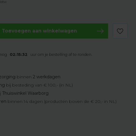
. btw
Toevoegen aan winkelwagen
 nog
02:15:31
uur om je bestelling af te ronden.
zorging
binnen
2 werkdagen
ing
bij besteding van € 100,- (in NL)
j
Thuiswinkel Waarborg
eren
binnen 14 dagen (producten boven de € 20,- in NL)