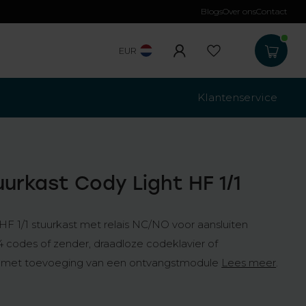
Blogs
Over ons
Contact
Gratis verzending
b
EUR
Klantenservice
urkast Cody Light HF 1/1
F 1/1 stuurkast met relais NC/NO voor aansluiten
 codes of zender, draadloze codeklavier of
r met toevoeging van een ontvangstmodule
Lees meer
.