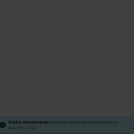
Gratis retourneren
binnen 14 dagen (producten boven
de € 20,- in NL)