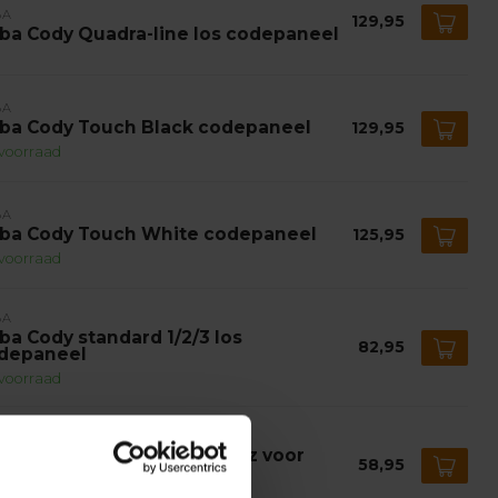
BA
129,95
ba Cody Quadra-line los codepaneel
BA
ba Cody Touch Black codepaneel
129,95
voorraad
BA
ba Cody Touch White codepaneel
125,95
voorraad
BA
ba Cody standard 1/2/3 los
82,95
depaneel
voorraad
BA
ba Ontvangerprint 868 MHz voor
58,95
ba Cody stuurkast
voorraad