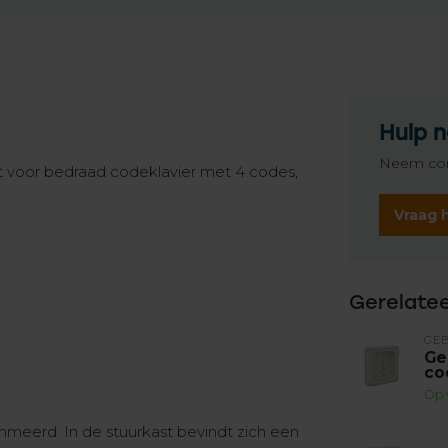
Hulp n
Neem con
t voor bedraad codeklavier met 4 codes,
Vraag 
Gerelate
GE
Ge
co
Op 
meerd. In de stuurkast bevindt zich een