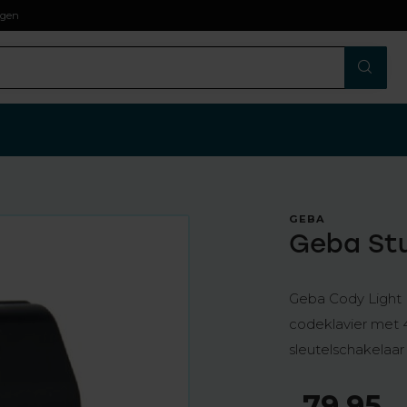
agen
GEBA
Geba Stu
Geba Cody Light H
codeklavier met 4
sleutelschakelaa
79,95