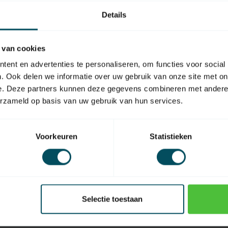
Details
GE
Ge
Qu
 van cookies
Op 
ent en advertenties te personaliseren, om functies voor social
. Ook delen we informatie over uw gebruik van onze site met on
GE
Ge
e. Deze partners kunnen deze gegevens combineren met andere i
2T
erzameld op basis van uw gebruik van hun services.
Op 
GE
Voorkeuren
Statistieken
Ge
MH
Op 
GE
Ge
Selectie toestaan
MH
Op 