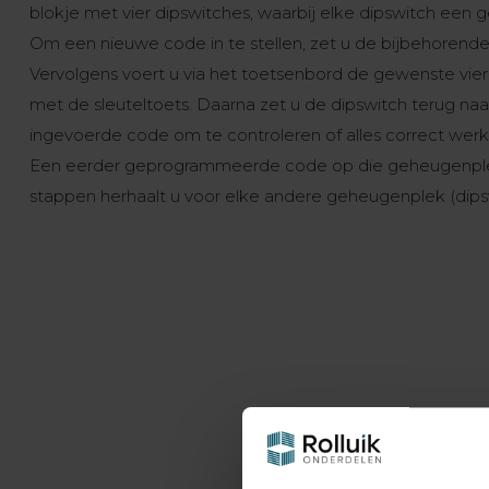
blokje met vier dipswitches, waarbij elke dipswitch een
Om een nieuwe code in te stellen, zet u de bijbehorende
Vervolgens voert u via het toetsenbord de gewenste vier- 
met de sleuteltoets. Daarna zet u de dipswitch terug naar
ingevoerde code om te controleren of alles correct werk
Een eerder geprogrammeerde code op die geheugenplek
stappen herhaalt u voor elke andere geheugenplek (dips