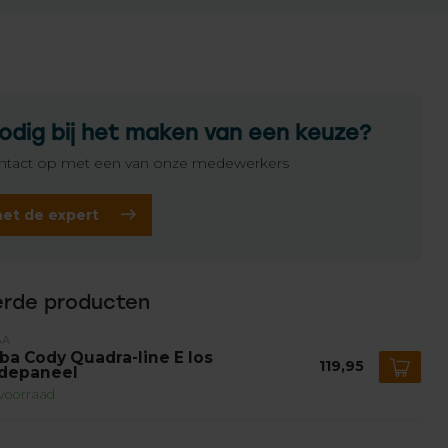
odig bij het maken van een keuze?
tact op met een van onze medewerkers
het de expert
erde producten
BA
ba Cody Quadra-line E los
119,95
depaneel
voorraad