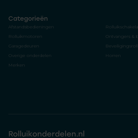
Categorieën
Afstandsbedieningen
Rolluikschakela
Rolluikmotoren
Ontvangers & 
Garagedeuren
Beveiligingsrol
Overige onderdelen
Horren
Merken
Rolluikonderdelen.nl