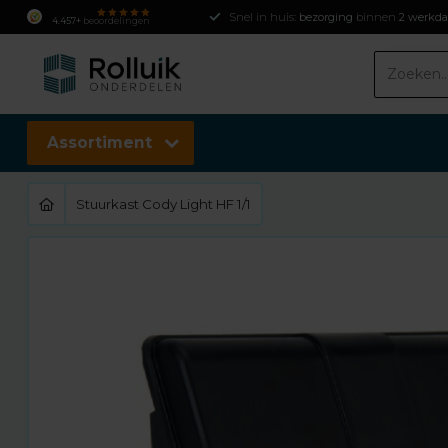
Snel in huis:
bezorging
binnen
2 werkd
4.457+
beoordelingen
Assortiment
Stuurkast Cody Light HF 1/1