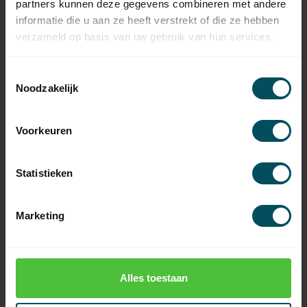
partners kunnen deze gegevens combineren met andere
informatie die u aan ze heeft verstrekt of die ze hebben
Afmetingen
78 x 41 x 15 mm
verzameld op basis van uw gebruik van hun services.
Gewicht
30 gram
Toestemmingsselectie
Materiaal
kunststof
Noodzakelijk
Inclusief
batterij(en)
Voorkeuren
Type Batterij
MN21
Statistieken
Oplaadbare
batterij(en)
Marketing
Codering
dip-switches
Display
Touchscreen
Alles toestaan