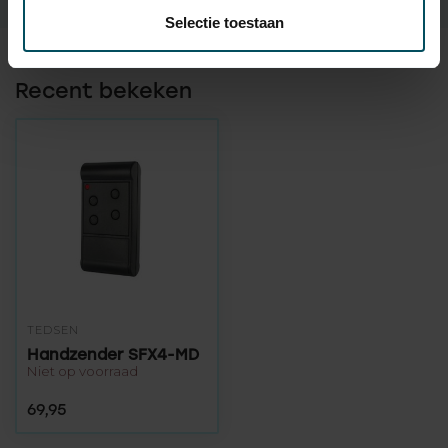
Selectie toestaan
Recent bekeken
TEDSEN
Handzender SFX4-MD
Niet op voorraad
69,95