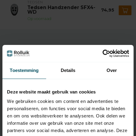
TEDSEN
Tedsen Handzender SFX4-
74,95
WD
Op voorraad
Specificaties
Toestemming
Details
Over
Artikelnummer
1996
EAN Code
7432257089034
Deze website maakt gebruik van cookies
SKU
SFX4MD
We gebruiken cookies om content en advertenties te
personaliseren, om functies voor social media te bieden
Type handzender
originele afstandsbediening
en om ons websiteverkeer te analyseren. Ook delen we
Frequentie
868 MHz
informatie over uw gebruik van onze site met onze
partners voor social media, adverteren en analyse. Deze
Aantal kanalen
4 kanalen