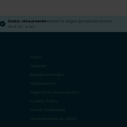
Gratis retourneren
binnen 14 dagen (producten boven
de € 20,- in NL)
FAQ's
Garantie
Betaalmethoden
Retourneren
Algemene Voorwaarden
Cookie Policy
Somfy Nederland
Reviewbeleid van Kiyoh