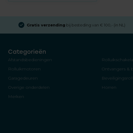
Gratis verzending
bij besteding van € 100,- (in NL)
Categorieën
Afstandsbedieningen
Rolluikschakela
Rolluikmotoren
Ontvangers & 
Garagedeuren
Beveiligingsrol
Overige onderdelen
Horren
Merken