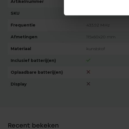
Artikelnummer
2480
SKU
SKX2
Frequentie
433,92 MHz
Afmetingen
115x60x20 mm
Materiaal
kunststof
Inclusief batterij(en)
Oplaadbare batterij(en)
Display
Recent bekeken