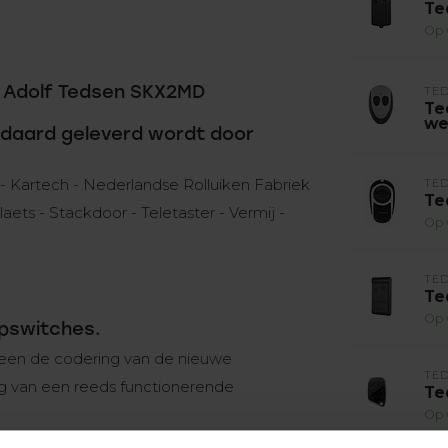
Te
Op 
 Adolf Tedsen SKX2MD
TE
Te
we
daard geleverd wordt door
 - Kartech - Nederlandse Rolluiken Fabriek
TE
Te
laets - Stackdoor - Teletaster - Vermij -
Op 
TE
Te
Op 
ipswitches.
lleen de codering van de nieuwe
TE
ng van een reeds functionerende
Te
Op 
hes, waar de codering van de handzender