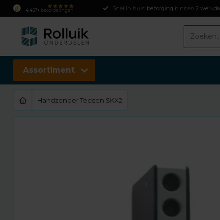
Snel in huis:
bezorging
binnen
2 werkd
4.457+
beoordelingen
Assortiment
Handzender Tedsen SKX2