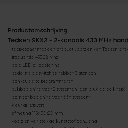
Productomschrijving
Tedsen SKX2 - 2-kanaals 433 MHz han
- toepasbaar met een product voorzien van Tedsen ont
- frequentie 433,92 Mhz
- gele LED bij bediening
- codering dipswitches hebben 3 standen
- eenvoudig te programmeren
- pulsbediening voor 2 systemen (één druk op de knop)
- op-neer bediening voor één systeem
- kleur grijs/zwart
- afmeting 115x60x20 mm
- voorzien van stevige kunststof behuizing