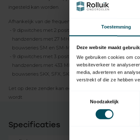
ingesteld kan worden.
Afhankelijk van de frequentie van de handzender hebben d
Toestemming
- 9 dipwitches met 2 posities - ON (boven) - OFF (bene
handzenders met 27 MHz
bouwseries SM en SM-MD
Deze website maakt gebruik
- 9 dipwitches met 3 posities - ON (boven) - 0 (midden)
We gebruiken cookies om cont
websiteverkeer te analyseren
handzenders met 433 MHz en 868 MHz
media, adverteren en analys
bouwseries SKX, SFX, SKX-MD, SFX-MD, SKX-LC, SKX
verstrekt of die ze hebben v
Let op deze zender kan een lange levertijd hebben, ge
Toestemmingsselectie
wordt
Noodzakelijk
Specificaties