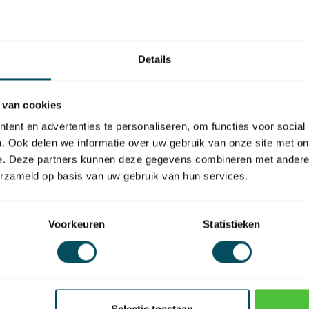
e dipswitches 2 of 3 posities:
Details
den)
 van cookies
 - OFF (beneden)
ent en advertenties te personaliseren, om functies voor social
. Ook delen we informatie over uw gebruik van onze site met on
e. Deze partners kunnen deze gegevens combineren met andere i
-WD, SFX-WD en SKX-HD
erzameld op basis van uw gebruik van hun services.
zien deze op klantorder geproduceerd
Voorkeuren
Statistieken