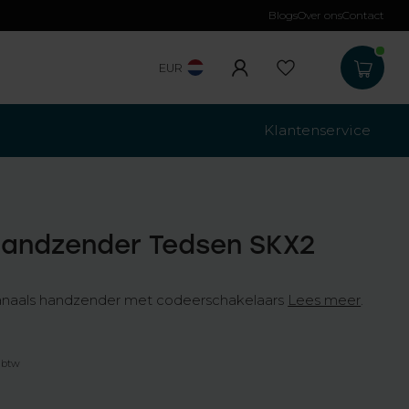
Blogs
Over ons
Contact
Gratis verzending
b
EUR
Klantenservice
Handzender Tedsen SKX2
anaals handzender met codeerschakelaars
Lees meer
.
. btw