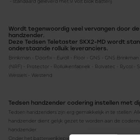
- standaard geleverd met 9 Volt blok batterij
Wordt tegenwoordig veel vervangen door de
handzender.
Deze Tedsen Teletaster SKX2-MD wordt stan
onderstaande rolluik leveranciers.
Brinkman - Doorfix - Euroll - Floor - GNS - GNS Brinkman
(NRF) - Protector - Rolluikenfabriek - Rolvatec - Rycol - S
Wessels - Westend
Tedsen handzender codering instellen met d
Tedsen handzenders zijn erg gemakkelijk in te stellen. A
handzender dient gelijk gezet te worden aan de coderi
handzender.
Onder het batterijenklepje zit een strip met 9 dipswitc