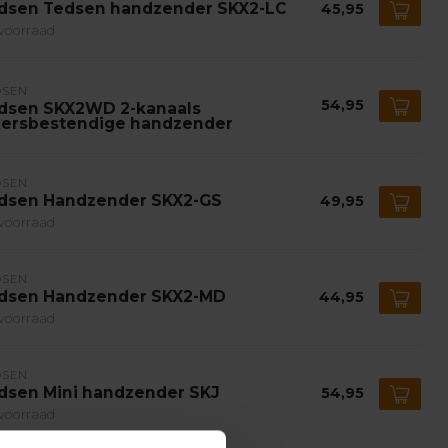
dsen Tedsen handzender SKX2-LC
45,95
voorraad
DSEN
54,95
dsen SKX2WD 2-kanaals
ersbestendige handzender
DSEN
dsen Handzender SKX2-GS
49,95
voorraad
DSEN
dsen Handzender SKX2-MD
44,95
voorraad
DSEN
dsen Mini handzender SKJ
54,95
voorraad