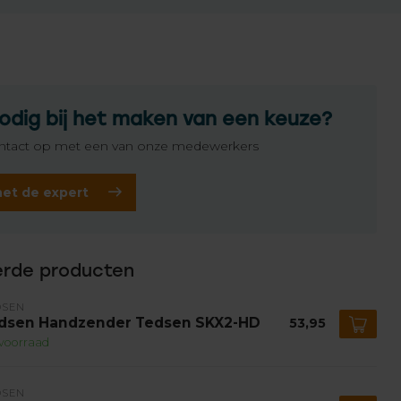
odig bij het maken van een keuze?
tact op met een van onze medewerkers
het de expert
erde producten
DSEN
dsen Handzender Tedsen SKX2-HD
53,95
voorraad
DSEN