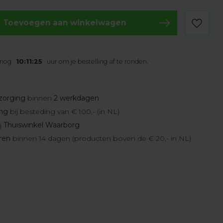
Toevoegen aan winkelwagen
 nog
10:11:24
uur om je bestelling af te ronden.
zorging
binnen
2 werkdagen
ing
bij besteding van € 100,- (in NL)
j
Thuiswinkel Waarborg
eren
binnen 14 dagen (producten boven de € 20,- in NL)