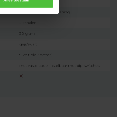
Alles toestaan
7432257272214
originele afstandsbediening
2 kanalen
30 gram
grijs/zwart
9 Volt blok batterij
met vaste code, instelbaar met dip-switches