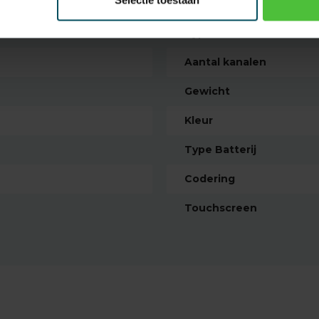
Selectie toestaan
EAN Code
Type handzender
Aantal kanalen
Gewicht
Kleur
Type Batterij
Codering
Touchscreen