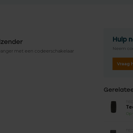
Hulp n
dzender
Neem con
vanger met een codeerschakelaar
Vraag 
Gerelate
TE
Te
Op 
TE