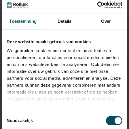
Tedsen Mini handzender
54,95
SKJ
Op voorraad
Toestemming
Details
Over
TEDSEN
Tedsen SKX2WD 2-kanaals
54,95
weersbestendige
Deze website maakt gebruik van cookies
handzender
We gebruiken cookies om content en advertenties te
personaliseren, om functies voor social media te bieden
en om ons websiteverkeer te analyseren. Ook delen we
informatie over uw gebruik van onze site met onze
Specificaties
partners voor social media, adverteren en analyse. Deze
partners kunnen deze gegevens combineren met andere
informatie die u aan ze heeft verstrekt of die ze hebben
Artikelnummer
1928
verzameld op basis van uw gebruik van hun services.
EAN Code
7432257083018
Toestemmingsselectie
SKU
SKX22MD
Noodzakelijk
Type handzender
originele afstandsbediening