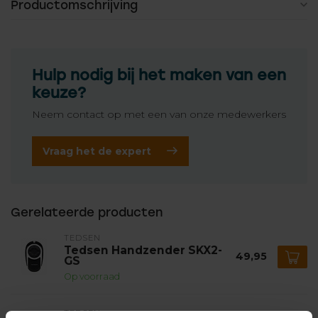
Productomschrijving
Hulp nodig bij het maken van een
keuze?
Neem contact op met een van onze medewerkers
Vraag het de expert
Gerelateerde producten
TEDSEN
Tedsen Handzender SKX2-
49,95
GS
Op voorraad
TEDSEN