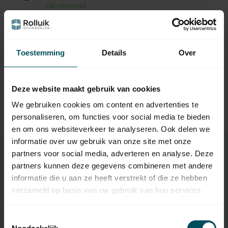
Op voorraad
TEDSEN
Tedsen Handzender SKX2-
44,95
MD
Toestemming
Details
Over
Op voorraad
DURACELL
Deze website maakt gebruik van cookies
Duracell 12 Volt MN21
5,95
alkaline batterij
We gebruiken cookies om content en advertenties te
Op voorraad
personaliseren, om functies voor social media te bieden
en om ons websiteverkeer te analyseren. Ook delen we
informatie over uw gebruik van onze site met onze
partners voor social media, adverteren en analyse. Deze
partners kunnen deze gegevens combineren met andere
Specificaties
informatie die u aan ze heeft verstrekt of die ze hebben
verzameld op basis van uw gebruik van hun services.
Artikelnummer
1008
Toestemmingsselectie
EAN Code
3264340326955