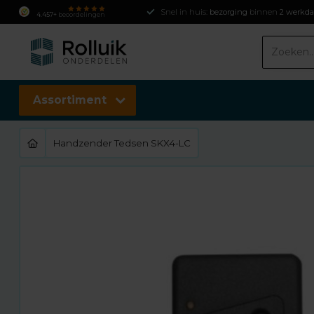
Snel in huis:
bezorging
binnen
2 werkd
4.457+
beoordelingen
Assortiment
Handzender Tedsen SKX4-LC