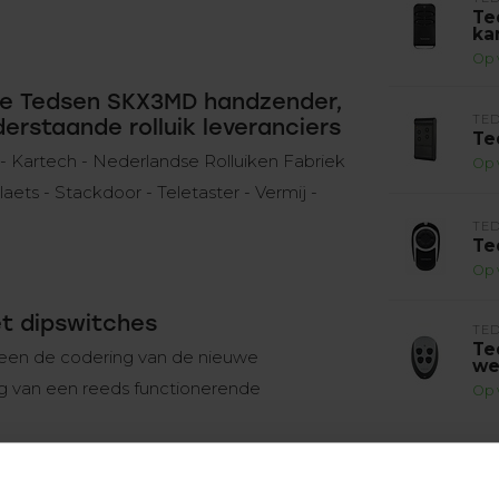
Te
ka
Op 
 de Tedsen SKX3MD handzender,
TE
erstaande rolluik leveranciers
Te
 - Kartech - Nederlandse Rolluiken Fabriek
Op 
laets - Stackdoor - Teletaster - Vermij -
TE
Te
Op 
et dipswitches
TE
Te
lleen de codering van de nieuwe
we
ng van een reeds functionerende
Op 
hes, waar de codering van de handzender