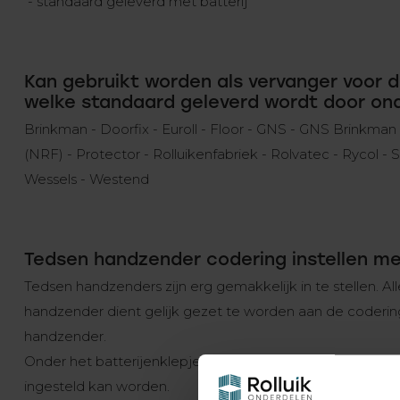
- standaard geleverd met batterij
Kan gebruikt worden als vervanger voor
welke standaard geleverd wordt door ond
Brinkman - Doorfix - Euroll - Floor - GNS - GNS Brinkman
(NRF) - Protector - Rolluikenfabriek - Rolvatec - Rycol - S
Wessels - Westend
Tedsen handzender codering instellen m
Tedsen handzenders zijn erg gemakkelijk in te stellen. A
handzender dient gelijk gezet te worden aan de coderi
handzender.
Onder het batterijenklepje zit een strip met 9 dipswitc
ingesteld kan worden.