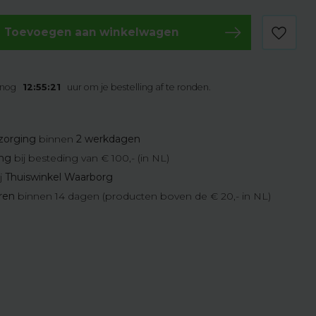
Toevoegen aan winkelwagen
 nog
12:55:20
uur om je bestelling af te ronden.
zorging
binnen
2 werkdagen
ing
bij besteding van € 100,- (in NL)
j
Thuiswinkel Waarborg
eren
binnen 14 dagen (producten boven de € 20,- in NL)