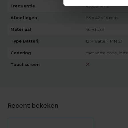
Frequentie
433,92 MHz
Afmetingen
83 x 42 x 16 mm
Materiaal
kunststof
Type Batterij
12 V Batterij MN 21
Codering
met vaste code, inst
Touchscreen
Recent bekeken