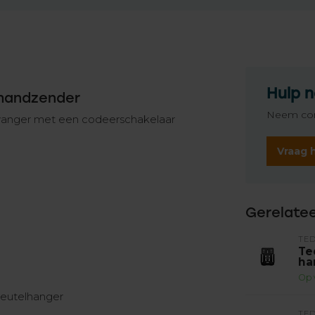
Hulp n
 handzender
Neem con
vanger met een codeerschakelaar
Vraag 
Gerelate
TE
Te
ha
Op 
leutelhanger
TE