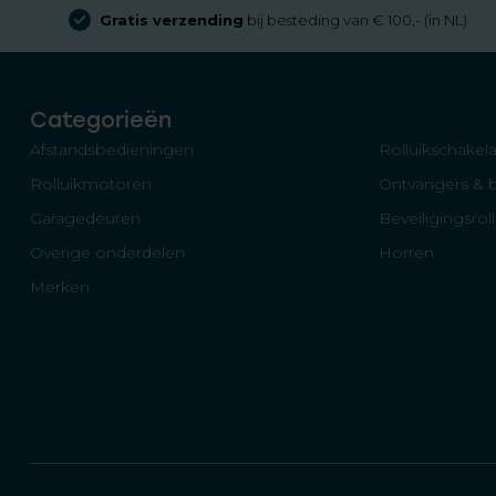
Gratis verzending
bij besteding van € 100,- (in NL)
Categorieën
Afstandsbedieningen
Rolluikschakela
Rolluikmotoren
Ontvangers & 
Garagedeuren
Beveiligingsrol
Overige onderdelen
Horren
Merken