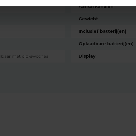
Aantal kanalen
Gewicht
Inclusief batterij(en)
Oplaadbare batterij(en)
elbaar met dip-switches
Display