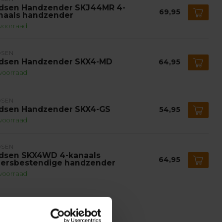
dsen Handzender SKJ44MR 4-
69,95
naals handzender
voorraad
DSEN
dsen Handzender SKX4-MD
64,95
voorraad
DSEN
dsen Handzender SKX4-GS
54,95
voorraad
DSEN
dsen SKX4WD 4-kanaals
64,95
ersbestendige handzender
voorraad