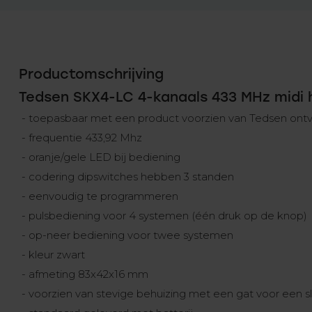
Productomschrijving
Tedsen SKX4-LC 4-kanaals 433 MHz midi
- toepasbaar met een product voorzien van Tedsen ont
- frequentie 433,92 Mhz
- oranje/gele LED bij bediening
- codering dipswitches hebben 3 standen
- eenvoudig te programmeren
- pulsbediening voor 4 systemen (één druk op de knop)
- op-neer bediening voor twee systemen
- kleur zwart
- afmeting 83x42x16 mm
- voorzien van stevige behuizing met een gat voor een s