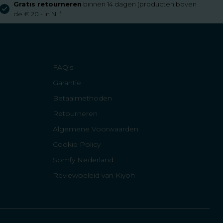
Gratis retourneren
binnen 14 dagen (producten boven
de € 20,- in NL)
FAQ's
Garantie
Betaalmethoden
Retourneren
Algemene Voorwaarden
Cookie Policy
Somfy Nederland
Reviewbeleid van Kiyoh