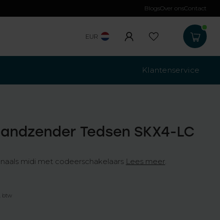
Blogs
Over ons
Contact
Gratis verzending
b
EUR
Klantenservice
Handzender Tedsen SKX4-LC
naals midi met codeerschakelaars
Lees meer
.
. btw