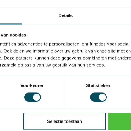
e dipswitches 2 of 3 posities:
Details
den)
 van cookies
 - OFF (beneden)
ent en advertenties te personaliseren, om functies voor social
. Ook delen we informatie over uw gebruik van onze site met on
-WD, SFX-WD en SKX-HD
e. Deze partners kunnen deze gegevens combineren met andere i
erzameld op basis van uw gebruik van hun services.
ng deze de volgende werkdag in huis.
Voorkeuren
Statistieken
EAN Code
Selectie toestaan
Type handzender