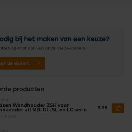
odig bij het maken van een keuze?
tact op met een van onze medewerkers
het de expert
erde producten
DSEN
dsen Wandhouder ZSH voor
5,95
ndzender uit MD, DL, SL en LC serie
voorraad
DSEN