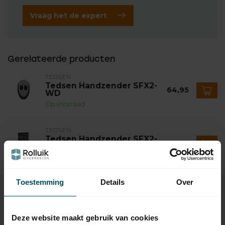
Vraag het de expert
Gerelateerde producten
TEDSEN
Tedsen Handzender SFX2-
64,95
WD
Op voorraad
TEDSEN
Tedsen Handzender SFX2-
59,95
MD
Niet op voorraad
Toestemming
Details
Over
Specificaties
Deze website maakt gebruik van cookies