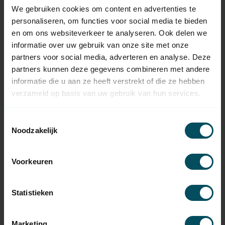
We gebruiken cookies om content en advertenties te
personaliseren, om functies voor social media te bieden
Artikelnummer
2024
en om ons websiteverkeer te analyseren. Ook delen we
EAN Code
7432257091044
informatie over uw gebruik van onze site met onze
partners voor social media, adverteren en analyse. Deze
SKU
SFJ
partners kunnen deze gegevens combineren met andere
informatie die u aan ze heeft verstrekt of die ze hebben
Type handzender
originele afstandsbediening
verzameld op basis van uw gebruik van hun services.
Frequentie
868 MHz
Toestemmingsselectie
Aantal kanalen
2 kanalen
Noodzakelijk
Afmetingen
41 x 26 x 10,5 mm
Voorkeuren
Materiaal
kunststof
Inclusief
Statistieken
batterij(en)
Type Batterij
CR1616
Marketing