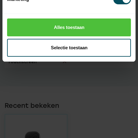
Oplaadbare
batterij(en)
Codering
De codering geschiedt met een
Alles toestaan
gepatenteerde leerfunctie van
een andere SFX handzender
Selectie toestaan
Display
Touchscreen
Recent bekeken