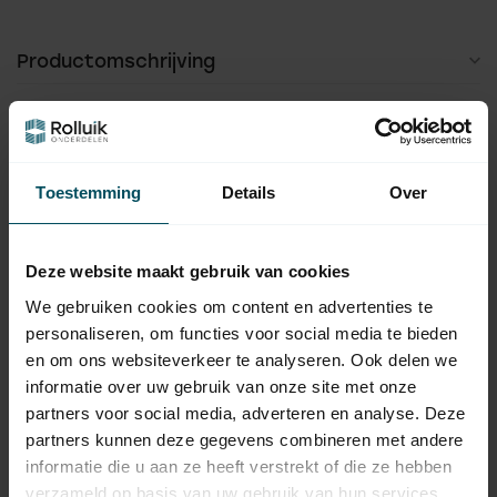
Productomschrijving
Hulp nodig bij het maken van een
Toestemming
Details
Over
keuze?
Neem contact op met een van onze medewerkers
Deze website maakt gebruik van cookies
Vraag het de expert
We gebruiken cookies om content en advertenties te
personaliseren, om functies voor social media te bieden
en om ons websiteverkeer te analyseren. Ook delen we
Gerelateerde producten
informatie over uw gebruik van onze site met onze
partners voor social media, adverteren en analyse. Deze
SIMU
partners kunnen deze gegevens combineren met andere
Simu Tegenlager U beugel
9,95
voor as Ø 20 mm
informatie die u aan ze heeft verstrekt of die ze hebben
Op voorraad
verzameld op basis van uw gebruik van hun services.