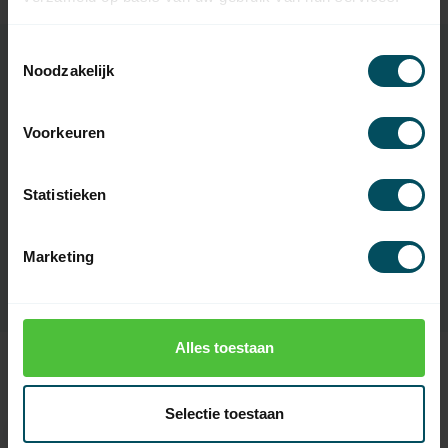
Toestemmingsselectie
Noodzakelijk
Specificaties
Voorkeuren
Artikelnummer
1121
Statistieken
EAN Code
7432257373355
SKU
9542009
Marketing
Alles toestaan
Recent bekeken
Selectie toestaan