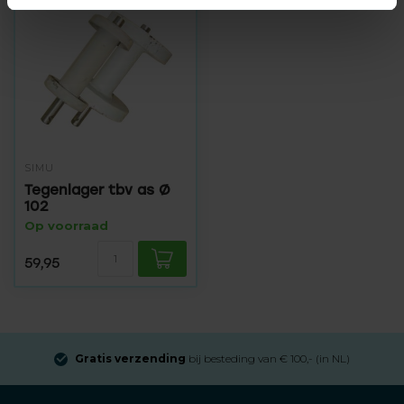
SIMU
Tegenlager tbv as Ø
102
Op voorraad
59,95
Gratis verzending
bij besteding van € 100,- (in NL)