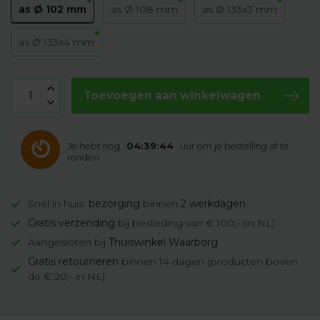
as Ø 102 mm
as Ø 108 mm
as Ø 133x3 mm
as Ø 133x4 mm
Toevoegen aan winkelwagen
Je hebt nog
04:39:43
uur om je bestelling af te
ronden.
Snel in huis:
bezorging
binnen
2 werkdagen
Gratis verzending
bij besteding van € 100,- (in NL)
Aangesloten bij
Thuiswinkel Waarborg
Gratis retourneren
binnen 14 dagen (producten boven
de € 20,- in NL)