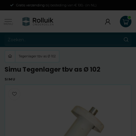
Gratis verzending
bij besteding van € 100,- (in NL)
MENU
Tegenlager tbv as Ø 102
Simu Tegenlager tbv as Ø 102
SIMU