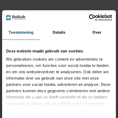
Hulp nodig bij het maken van een
keuze?
Toestemming
Details
Over
Neem contact op met een van onze medewerkers
Vraag het de expert
Deze website maakt gebruik van cookies
We gebruiken cookies om content en advertenties te
personaliseren, om functies voor social media te bieden
en om ons websiteverkeer te analyseren. Ook delen we
Gerelateerde producten
informatie over uw gebruik van onze site met onze
TypeError: Failed to fetch
partners voor social media, adverteren en analyse. Deze
https://www.rolluikonderdelen.nl/nl/overige-
partners kunnen deze gegevens combineren met andere
onderdelen/vallager-afrolbeveiliging/
informatie die u aan ze heeft verstrekt of die ze hebben
verzameld op basis van uw gebruik van hun services.
Toestemmingsselectie