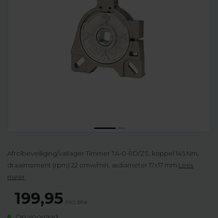
Afrolbeveiliging/vallager Timmer TA-0-RD/ZS, koppel 145 Nm,
draaimoment (rpm) 22 omw/min, asdiameter 17x17 mm
Lees
meer
.
199,95
Incl. btw
Op voorraad