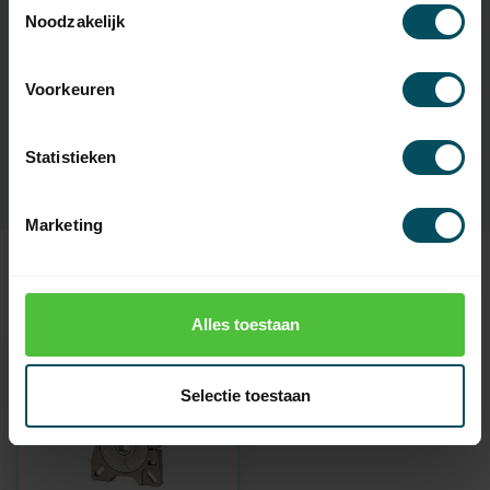
Noodzakelijk
Specificaties
Voorkeuren
Artikelnummer
2744
EAN Code
7432257296289
Statistieken
Marketing
Recent bekeken
Alles toestaan
Selectie toestaan