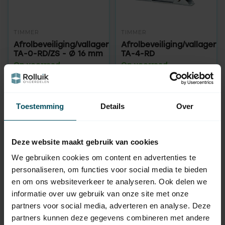
TIMMER
TIMMER
Afrolbeveiliging/vallager
Afrolbeveiliging/vallager
TA-0-RD/ZS - Ø 16 mm
TA-4-RD
Op voorraad
Op voorraad
149,95
829,95
Toestemming
Details
Over
Hulp nodig bij het maken van
Deze website maakt gebruik van cookies
een keuze?
We gebruiken cookies om content en advertenties te
personaliseren, om functies voor social media te bieden
Neem contact op met een van onze medewerkers
en om ons websiteverkeer te analyseren. Ook delen we
informatie over uw gebruik van onze site met onze
Vraag het de expert
partners voor social media, adverteren en analyse. Deze
partners kunnen deze gegevens combineren met andere