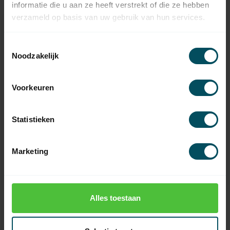
informatie die u aan ze heeft verstrekt of die ze hebben
verzameld op basis van uw gebruik van hun services.
Toestemmingsselectie
Noodzakelijk
Voorkeuren
Statistieken
TIMMER
TIMMER
Afrolbeveiliging/vallager
Afrolbeveiliging/vallager
TA-2/3-RD
TA-5-RD
Marketing
Op voorraad
Op voorraad
284,95
1.750,00
Alles toestaan