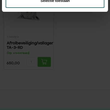
Selectie toestaan
TIMMER
Afrolbeveiliging/vallager
TA-3-RD
Op voorraad
650,00