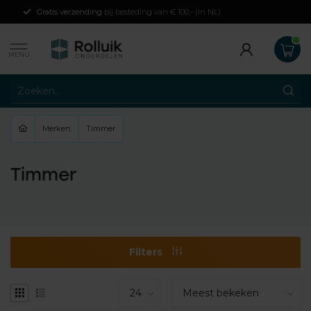
Gratis verzending
bij besteding van € 100,- (in NL)
MENU
Merken
Timmer
Timmer
Filters