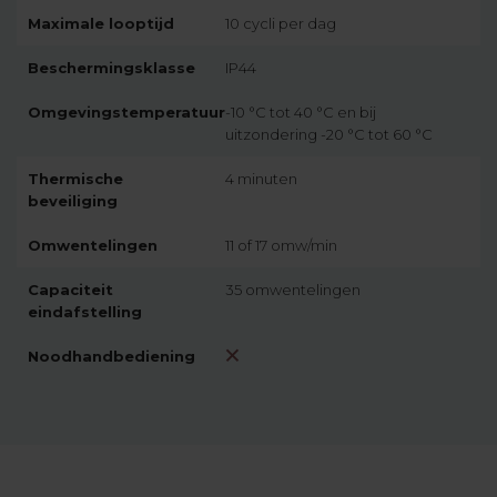
Maximale looptijd
10 cycli per dag
Beschermingsklasse
IP44
Omgevingstemperatuur
-10 °C tot 40 °C en bij
uitzondering -20 °C tot 60 °C
Thermische
4 minuten
beveiliging
Omwentelingen
11 of 17 omw/min
Capaciteit
35 omwentelingen
eindafstelling
Noodhandbediening