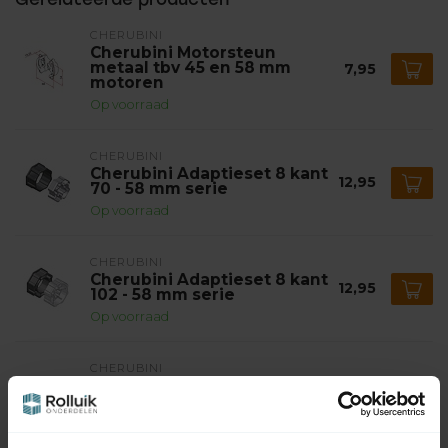
CHERUBINI
Cherubini Motorsteun
metaal tbv 45 en 58 mm
7,95
motoren
Op voorraad
CHERUBINI
Cherubini Adaptieset 8 kant
12,95
70 - 58 mm serie
Op voorraad
CHERUBINI
Cherubini Adaptieset 8 kant
12,95
102 - 58 mm serie
Op voorraad
CHERUBINI
Cherubini Adaptieset Ø 78
met doekgleuf - 58 mm
11,95
serie
Op voorraad