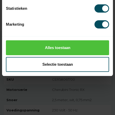
Statistieken
CHERUBINI
Cherubini POP 7-kanaals
56,95
handzender Cool Gray
Op voorraad
Marketing
Alles toestaan
Specificaties
Selectie toestaan
Artikelnummer
5998
SKU
CER58061700
Motorserie
Cherubini Tronic RX
Snoer
2,5 meter, wit, 0,75 mm2
Voedingspanning
230 Volt - 50 Hz