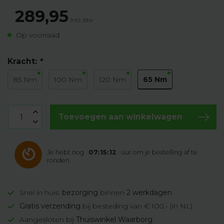
289,95
Incl. btw
Op voorraad
Kracht:
*
65 Nm
85 Nm
100 Nm
120 Nm
Toevoegen aan winkelwagen
Je hebt nog
07:15:11
uur om je bestelling af te
ronden.
Snel in huis:
bezorging
binnen
2 werkdagen
Gratis verzending
bij besteding van € 100,- (in NL)
Aangesloten bij
Thuiswinkel Waarborg