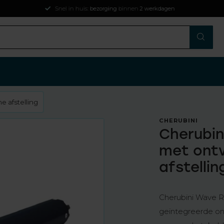
Snel in huis:
bezorging
binnen
2 werkdagen
 afstelling
CHERUBINI
Cherubin
met ontv
afstellin
Cherubini Wave R
geïntegreerde on