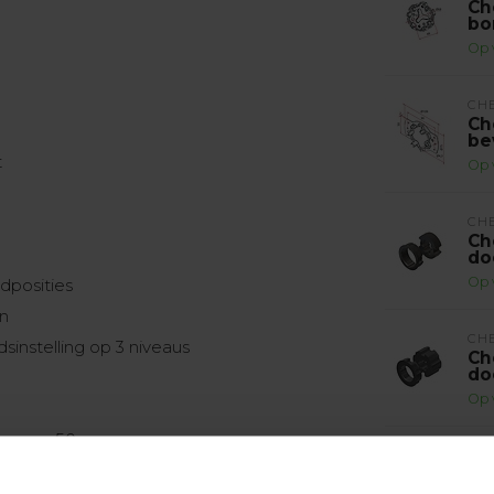
Ch
bo
Op 
CH
Ch
be
t
Op 
CH
Ch
do
Op 
dposities
n
CH
sinstelling op 3 niveaus
Ch
do
Op 
ter van 50 mm
CH
Ch
Co