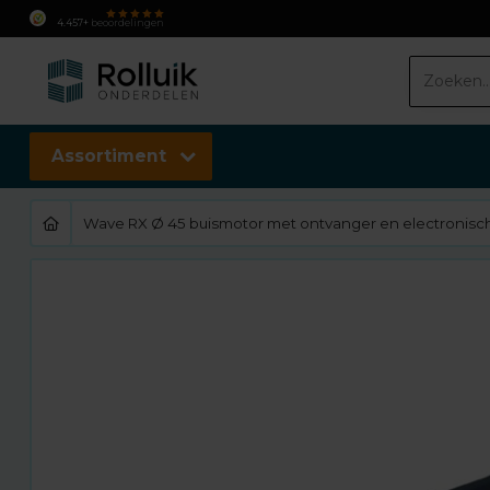
4.457+
beoordelingen
Assortiment
Wave RX Ø 45 buismotor met ontvanger en electronische