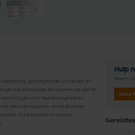
Hulp n
Neem con
ndafstelling, geïntegreerde ontvanger en
llingen zijn eenvoudig en nauwkeurig aan te
Vraag 
-technologie voor nauwkeurigheid en
 Code-decodersysteem, en biedt zowel
osities. Extra functies omvatten
Gerelate
.
CH