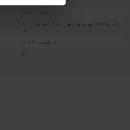
2,5 meter, wit, 0,75 mm2
10 cycli per dag
-10 °C tot 40 °C en bij uitzondering -20 °C tot 60
°C
12 of 17 omw/min