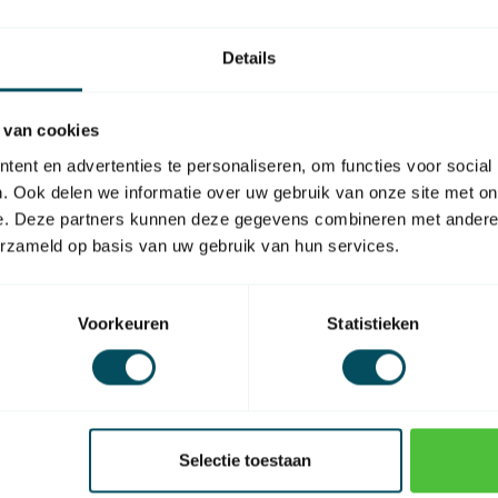
r
Op 
Details
CH
X buismotor
Ch
Co
 van cookies
Op 
ent en advertenties te personaliseren, om functies voor social
. Ook delen we informatie over uw gebruik van onze site met on
att - lengte 503 mm
e. Deze partners kunnen deze gegevens combineren met andere i
att - lengte 543 mm
erzameld op basis van uw gebruik van hun services.
Watt - lengte 543 mm
att - lengte 543 mm
Voorkeuren
Statistieken
SKU
Selectie toestaan