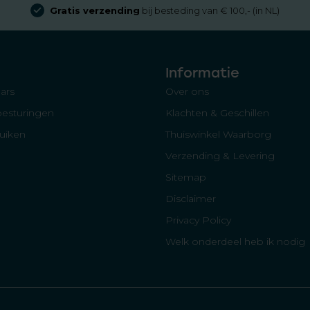
Gratis verzending
bij besteding van € 100,- (in NL)
Informatie
ars
Over ons
besturingen
Klachten & Geschillen
luiken
Thuiswinkel Waarborg
Verzending & Levering
Sitemap
Disclaimer
Privacy Policy
Welk onderdeel heb ik nodig