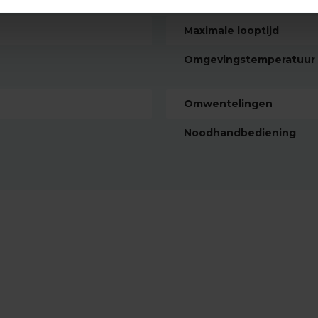
Snoer
Maximale looptijd
Omgevingstemperatuur
Omwentelingen
Noodhandbediening