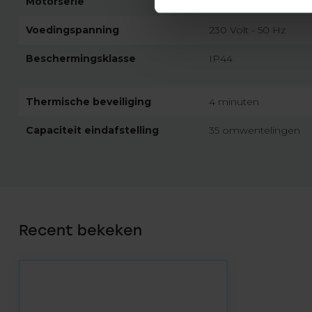
Motorserie
Cherubini Wave RX
Voedingspanning
230 Volt - 50 Hz
Beschermingsklasse
IP44
Thermische beveiliging
4 minuten
Capaciteit eindafstelling
35 omwentelingen
Recent bekeken