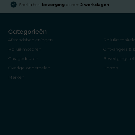
Snel in huis:
bezorging
binnen
2 werkdagen
Categorieën
Afstandsbedieningen
Rolluikschakela
Rolluikmotoren
Ontvangers & 
Garagedeuren
Beveiligingsrol
Overige onderdelen
Horren
Merken