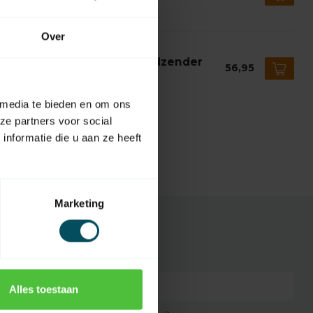
voorraad
Over
ERUBINI
erubini POP 7-kanaals handzender
56,95
ol Gray
voorraad
 media te bieden en om ons
ze partners voor social
nformatie die u aan ze heeft
Marketing
CET45151700
Alles toestaan