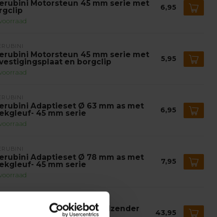
erubini Motorsteun 45 mm serie met
6,95
rgclip
voorraad
ERUBINI
erubini Motorsteun 45 mm serie met
5,95
vestigingsplaat en borgclip
voorraad
ERUBINI
erubini Adaptieset Ø 63 mm as met
6,95
ekgleuf- 45 mm serie
voorraad
ERUBINI
erubini Adaptieset Ø 78 mm as met
7,95
ekgleuf- 45 mm serie
voorraad
ERUBINI
erubini POP 1-kanaals handzender
43,95
ol Gray