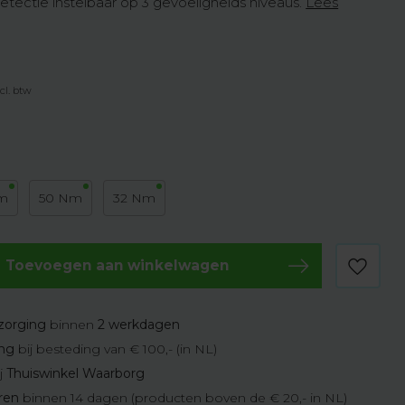
tectie instelbaar op 3 gevoeligheids niveaus.
Lees
cl. btw
m
50 Nm
32 Nm
Toevoegen aan winkelwagen
zorging
binnen
2 werkdagen
ing
bij besteding van € 100,- (in NL)
j
Thuiswinkel Waarborg
eren
binnen 14 dagen (producten boven de € 20,- in NL)