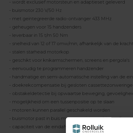
- wordt exclusief motorsteun en adaptieset geleverd
- buismotor 230 V/50 Hz
- met geïntegreerde radio-ontvanger 433 MHz
- geheugen voor 15 handzenders
- leverbaar in 15 t/m 50 Nm
- snelheid van 12 of 17 omw/min, afhankelijk van de krach
- stalen starhead motorkop
- geschikt voor knikarmschermen, screens en pergola's
- eenvoudig te programmeren handzender
- handmatige en semi-automatische instelling van de ein
- doekrekcompensatie bij gesloten cassettezonweringe
- obstakeldetectie bij opwaartse beweging, gevoeligheid
- mogelijkheid om een tussenpositie op te slaan
- motoren kunnen parallel geschakeld worden
- buismotor past in buis met een minimum binnendiame
- capaciteit van de eindafstelling 35 omwentelingen