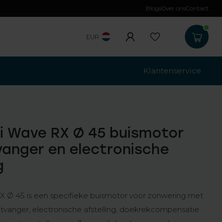
Blogs
Over ons
Contact
EUR
Klantenservice
i Wave RX Ø 45 buismotor
anger en electronische
g
X Ø 45 is een specifieke buismotor voor zonwering met
tvanger, electronische afstelling, doekrekcompensatie