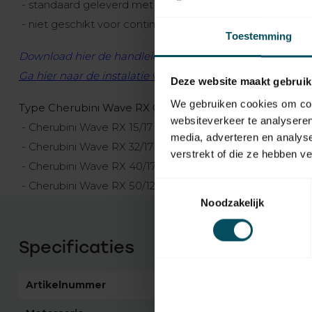
- standaard geleverd met een wit snoer, lengte 2,5 mete
- niet geschikt voor continu gebruik
Toestemming
Download hier de handleiding van de
Cherubini Wave R
Ga hier naar de instalatie video op Youtube
Deze website maakt gebruik
We gebruiken cookies om cont
Type Cherubini Wave RX Ø 45 buismotor
websiteverkeer te analyseren
- Cherubini Wave RX 15/17 - 15 Nm - 17 omw/min - 170 W
media, adverteren en analys
- Cherubini Wave RX 32/17 - 32 Nm - 17 omw/min - 250 W
verstrekt of die ze hebben v
- Cherubini Wave RX 40/17 - 40 Nm - 17 omw/min - 275 
- Cherubini Wave RX 50/12 - 50 Nm - 12 omw/min - 275 W
Toestemmingsselectie
Noodzakelijk
Specificaties
Artikelnummer
5991