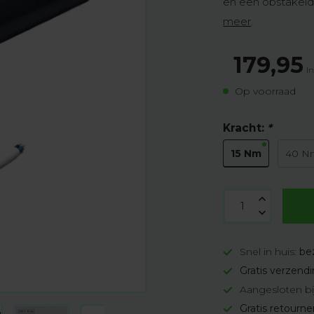
en een obstakelde
meer
.
179,95
In
Op voorraad
Kracht:
*
15 Nm
40 N
Snel in huis:
be
Gratis verzend
Aangesloten bi
Gratis retourn