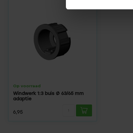
Op voorraad
Windwerk 1:3 buis Ø 63/65 mm
adaptie
6,95