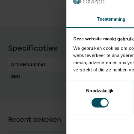
Toestemming
Deze website maakt gebruik
Specificaties
We gebruiken cookies om cont
websiteverkeer te analyseren
media, adverteren en analys
Artikelnummer
5048
verstrekt of die ze hebben v
SKU
1003241
Toestemmingsselectie
Noodzakelijk
Recent bekeken