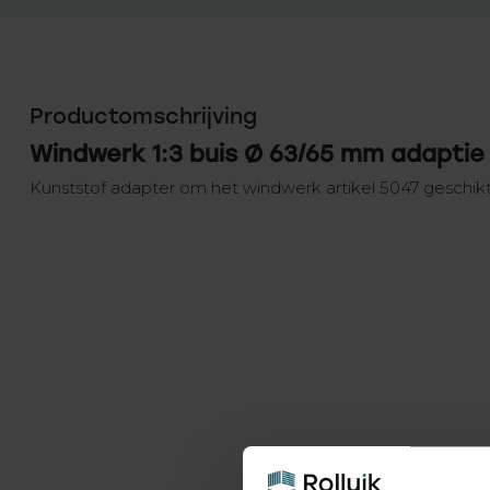
Productomschrijving
Windwerk 1:3 buis Ø 63/65 mm adaptie
Kunststof adapter om het windwerk artikel 5047 geschik