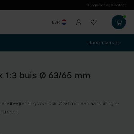
Blogs
Over ons
Contact
Gratis verzending
b
EUR
Klantenservice
 1:3 buis Ø 63/65 mm
 eindbegrenzing voor buis Ø 50 mm een aansluiting 4-
es meer
.
w