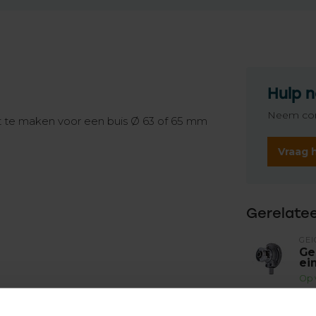
Hulp n
Neem con
t te maken voor een buis Ø 63 of 65 mm
Vraag 
Gerelate
GEI
Ge
ei
Op 
GEI