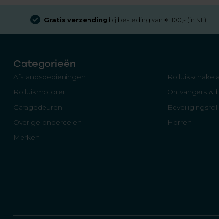
Gratis verzending
bij besteding van € 100,- (in NL)
Categorieën
Afstandsbedieningen
Rolluikschakela
Rolluikmotoren
Ontvangers & 
Garagedeuren
Beveiligingsrol
Overige onderdelen
Horren
Merken