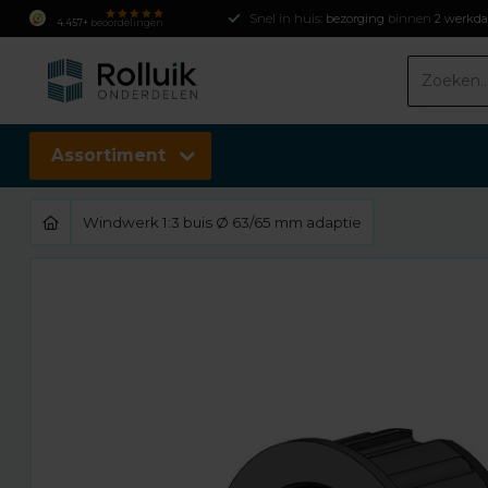
Snel in huis:
bezorging
binnen
2 werkd
4.457+
beoordelingen
Assortiment
Windwerk 1:3 buis Ø 63/65 mm adaptie