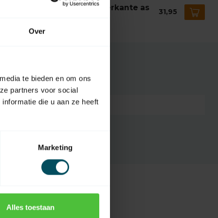
iger Kniekoppeling met vierkante as
31,95
mm
voorraad
Over
 media te bieden en om ons
ze partners voor social
nformatie die u aan ze heeft
7432257970974
Marketing
Alles toestaan