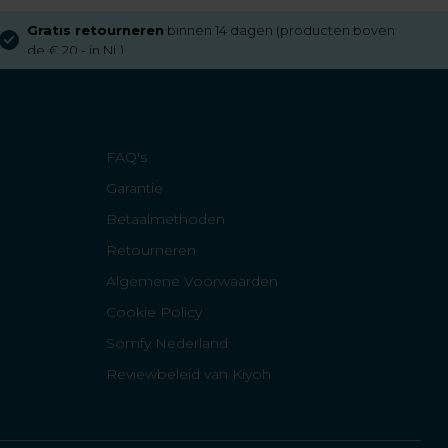
Gratis retourneren
binnen 14 dagen (producten boven
de € 20,- in NL)
FAQ's
Garantie
Betaalmethoden
Retourneren
Algemene Voorwaarden
Cookie Policy
Somfy Nederland
Reviewbeleid van Kiyoh