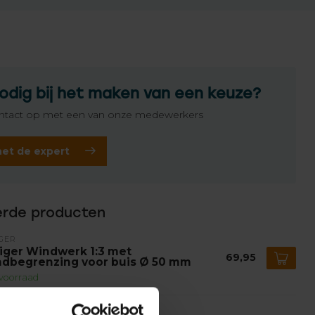
odig bij het maken van een keuze?
tact op met een van onze medewerkers
het de expert
erde producten
GER
iger Windwerk 1:3 met
69,95
ndbegrenzing voor buis Ø 50 mm
voorraad
GER