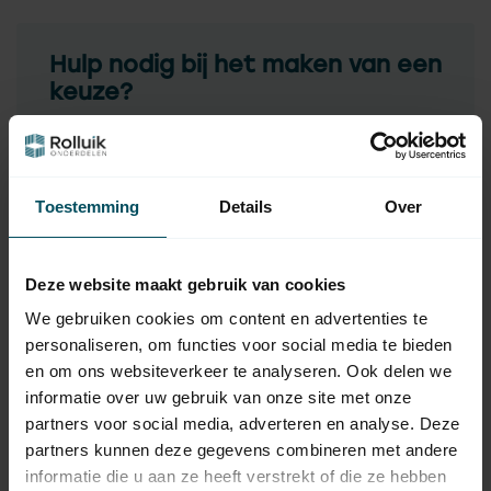
Hulp nodig bij het maken van een
keuze?
Neem contact op met een van onze medewerkers
Vraag het de expert
Toestemming
Details
Over
Gerelateerde producten
Deze website maakt gebruik van cookies
GEIGER
We gebruiken cookies om content en advertenties te
Geiger Kniekoppeling met
31,95
personaliseren, om functies voor social media te bieden
vierkante as 6 mm
en om ons websiteverkeer te analyseren. Ook delen we
Op voorraad
informatie over uw gebruik van onze site met onze
partners voor social media, adverteren en analyse. Deze
HUISMERK
partners kunnen deze gegevens combineren met andere
Huismerk Kunststof asprop
5,95
met vierkante aspen
informatie die u aan ze heeft verstrekt of die ze hebben