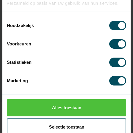
Op voorraad
verzameld op basis van uw gebruik van hun services.
Toestemmingsselectie
Noodzakelijk
Specificaties
Voorkeuren
Artikelnummer
4468
Statistieken
EAN Code
7432257471426
SKU
1175100-000
Marketing
Alles toestaan
Recent bekeken
Selectie toestaan