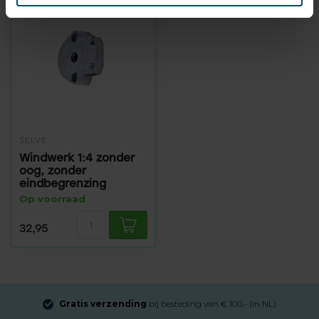
SELVE
Windwerk 1:4 zonder
oog, zonder
eindbegrenzing
Op voorraad
32,95
Gratis verzending
bij besteding van € 100,- (in NL)