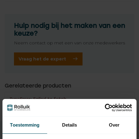
Hulp nodig bij het maken van een
keuze?
Neem contact op met een van onze medewerkers
Vraag het de expert
Gerelateerde producten
TypeError: Failed to fetch
https://www.rolluikonderdelen.nl/nl/merken/faac/afstand
sbedieningen/
Toestemming
Details
Over