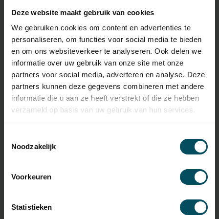
Specificaties
Deze website maakt gebruik van cookies
We gebruiken cookies om content en advertenties te
personaliseren, om functies voor social media te bieden
Artikelnummer
3753
en om ons websiteverkeer te analyseren. Ook delen we
informatie over uw gebruik van onze site met onze
EAN Code
7432257493466
partners voor social media, adverteren en analyse. Deze
SKU
787031
partners kunnen deze gegevens combineren met andere
informatie die u aan ze heeft verstrekt of die ze hebben
Type handzender
originele afstandsbediening
verzameld op basis van uw gebruik van hun services.
Frequentie
868 MHz
Toestemmingsselectie
Aantal kanalen
4 kanalen
Noodzakelijk
Afmetingen
63x40x10 mm
Voorkeuren
Materiaal
kunststof
Kleur
zwart
Statistieken