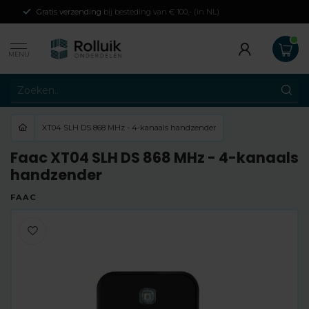
Gratis verzending
bij besteding van € 100,- (in NL)
MENU
XT04 SLH DS 868 MHz - 4-kanaals handzender
Faac XT04 SLH DS 868 MHz - 4-kanaals
handzender
FAAC