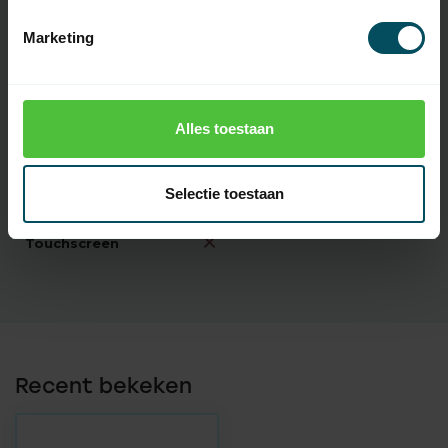
Inclusief
batterij(en)
Marketing
Type Batterij
CR2032
Oplaadbare
batterij(en)
Alles toestaan
Introductie
2026
Selectie toestaan
Display
Touchscreen
Recent bekeken