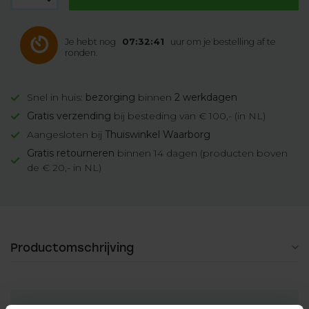
Je hebt nog
07:32:41
uur om je bestelling af te
ronden.
Snel in huis:
bezorging
binnen
2 werkdagen
Gratis verzending
bij besteding van € 100,- (in NL)
Aangesloten bij
Thuiswinkel Waarborg
Gratis retourneren
binnen 14 dagen (producten boven
de € 20,- in NL)
Productomschrijving