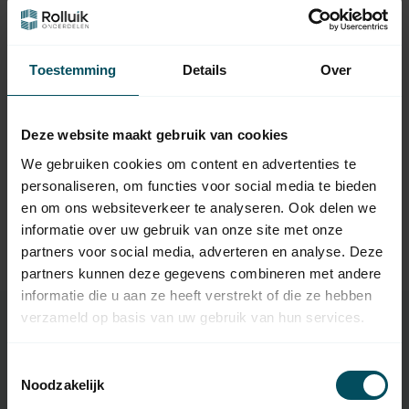
Hulp nodig bij het maken van een
keuze?
Neem contact op met een van onze medewerkers
Toestemming
Details
Over
Vraag het de expert
Deze website maakt gebruik van cookies
We gebruiken cookies om content en advertenties te
Gerelateerde producten
personaliseren, om functies voor social media te bieden
en om ons websiteverkeer te analyseren. Ook delen we
TypeError: Failed to fetch
informatie over uw gebruik van onze site met onze
https://www.rolluikonderdelen.nl/nl/garagedeuren/sectio
partners voor social media, adverteren en analyse. Deze
naaldeuren/bodem-en-zijafdichtingen/
partners kunnen deze gegevens combineren met andere
informatie die u aan ze heeft verstrekt of die ze hebben
verzameld op basis van uw gebruik van hun services.
Specificaties
Toestemmingsselectie
Noodzakelijk