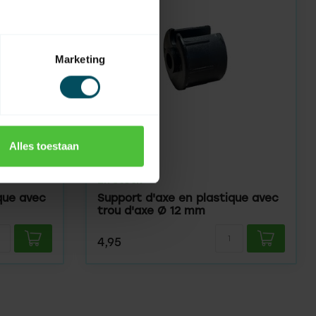
Marketing
Alles toestaan
HUISMERK
En stock
que avec
Support d'axe en plastique avec
trou d'axe Ø 12 mm
4,95