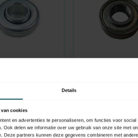
SELVE
En stock
 volet roulant en acier Ø
Palier en acier de préci
rou d'arbre Ø 12 mm
mm, trou d'arbre Ø 12 
Details
6,95
 van cookies
ent en advertenties te personaliseren, om functies voor social
. Ook delen we informatie over uw gebruik van onze site met on
e. Deze partners kunnen deze gegevens combineren met andere i