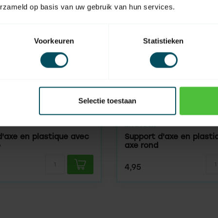
erzameld op basis van uw gebruik van hun services.
Voorkeuren
Statistieken
Selectie toestaan
HUISMERK
En stock
d'axe en plastique avec
Support d'axe en plasti
é
axe rond
4,95