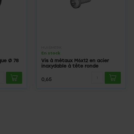
HUISMERK
En stock
que Ø 78
Vis à métaux M6x12 en acier
inoxydable à tête ronde
0,65