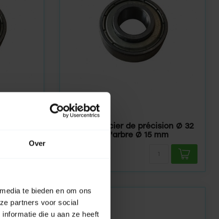
SELVE
En stock
sion Ø 28
Palier en acier de précision Ø 32
mm
mm, trou d'arbre Ø 15 mm
Over
7,95
 media te bieden en om ons
ze partners voor social
nformatie die u aan ze heeft