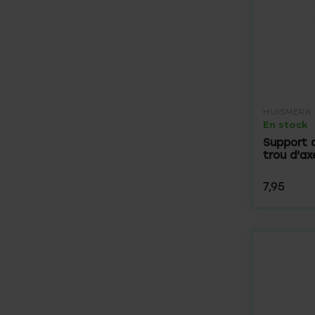
HUISMERK
En stock
Support 
trou d'a
7,95