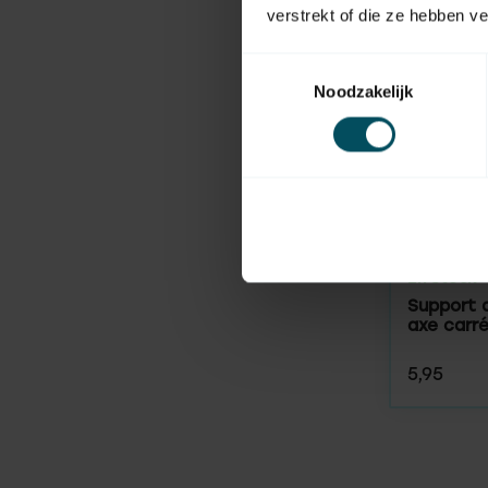
verstrekt of die ze hebben v
Toestemmingsselectie
Noodzakelijk
HUISMERK
En stock
Support 
axe carr
5,95