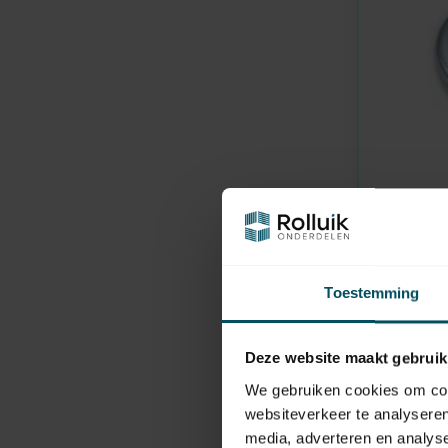
SELVE
En stock
Palier de
28 mm, t
Toestemming
4,95
Deze website maakt gebruik
We gebruiken cookies om cont
websiteverkeer te analyseren
media, adverteren en analys