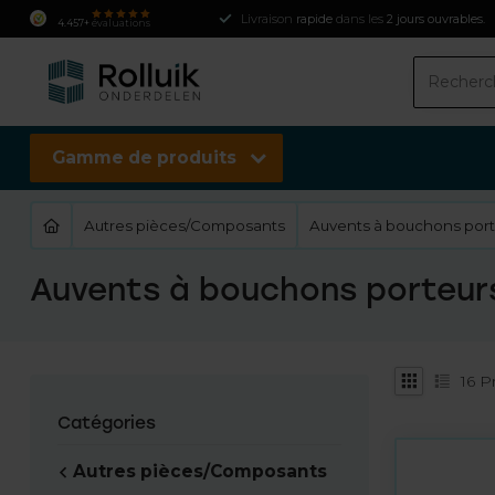
Livraison
rapide
dans les
2 jours ouvrables
.
4.457+
évaluations
Gamme de produits
Autres pièces/Composants
Auvents à bouchons port
Auvents à bouchons porteur
16
Pr
Catégories
Autres pièces/Composants