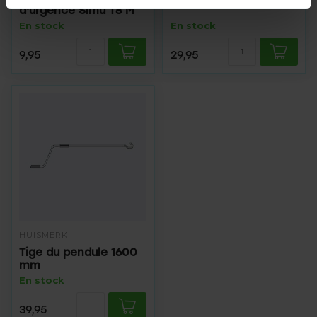
d'urgence Simu T8 M
En stock
En stock
9,95
29,95
HUISMERK
Tige du pendule 1600
mm
En stock
39,95