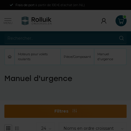
Frais de port
à partir de 100 € d'achat (en NL)
MENU
Moteurs pour volets
Manuel
Pièce/Composant
roulants
d'urgence
Manuel d'urgence
Filtres