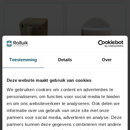
Toestemming
Details
Over
GEBA
GEBA
Interrupteur rotatif en
Geba bouton rotatif
saillie - bipolaire -
séparé pour
Deze website maakt gebruik van cookies
crème/blanc
interrupteur de volet
roulant - blanc alpina
We gebruiken cookies om content en advertenties te
En stock
En stock
personaliseren, om functies voor social media te bieden
en om ons websiteverkeer te analyseren. Ook delen we
16,95
4,95
informatie over uw gebruik van onze site met onze
partners voor social media, adverteren en analyse. Deze
partners kunnen deze gegevens combineren met andere