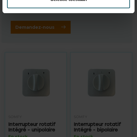
faire le bon choix?
Contactez l'un de nos collaborateurs
Demandez-nous
SOMFY
SOMFY
Interrupteur rotatif
Interrupteur rotatif
Intégré - unipolaire
Intégré - bipolaire
En stock
En stock